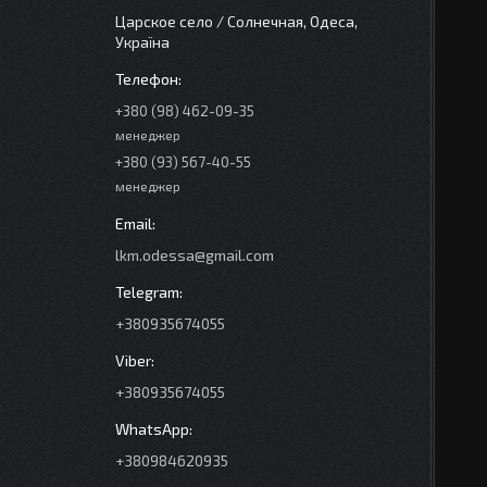
Царское село / Солнечная, Одеса,
Україна
+380 (98) 462-09-35
менеджер
+380 (93) 567-40-55
менеджер
lkm.odessa@gmail.com
+380935674055
+380935674055
+380984620935