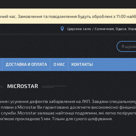
очий час. Замовлення та повідомлення будуть оброблені з 11:00 най
Царское село / Солнечная, Одеса, Укра
ДОСТАВКА И ОПЛАТА
О НАС
КОНТАКТЫ
MICROSTAR
вання і усунення дефектів забарвлення на ЛКП. Завдяки спеціальном
 плівки з Microstar Ви гарантовано досягнете високоякісної фінішної
служби. Microstar залишає найтонші подряпини, які легко поліруют
м'якою прокладкою 5 мм. Тільки для сухого шліфування.