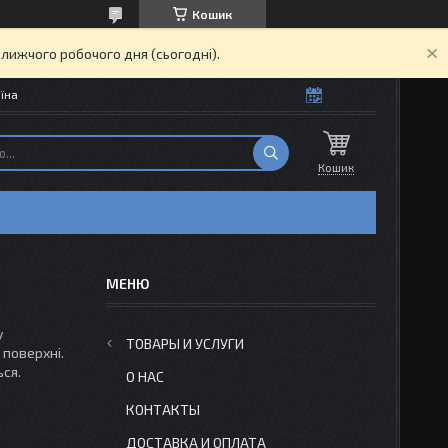
Кошик
ближчого робочого дня (сьогодні).
їна
Кошик
у
ТОВАРЫ И УСЛУГИ
 поверхні.
ься.
О НАС
КОНТАКТЫ
ДОСТАВКА И ОПЛАТА