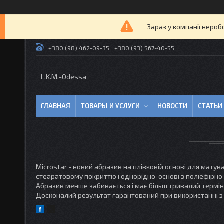
Зараз у компанії нероб
+380 (98) 462-09-35
+380 (93) 567-40-55
L.K.M.-Odessa
ГЛАВНАЯ
ТОВАРЫ И УСЛУГИ
НОВОСТИ
СТАТЬИ
Microstar - новий абразив на плівковій основі для мату
стеаратовому покриттю і однорідної основі з поліефірної
Абразив менше забивається і має більш тривалий термін 
Досконалий результат гарантований при використанні з 