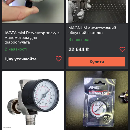
MAGNUM антистатичний
обдувний пістолет
IWATA mini Регулятор тиску з
манометром для
В наявності
фарбопульта
22 644
В наявності
₴
Ціну уточнюйте
Купити