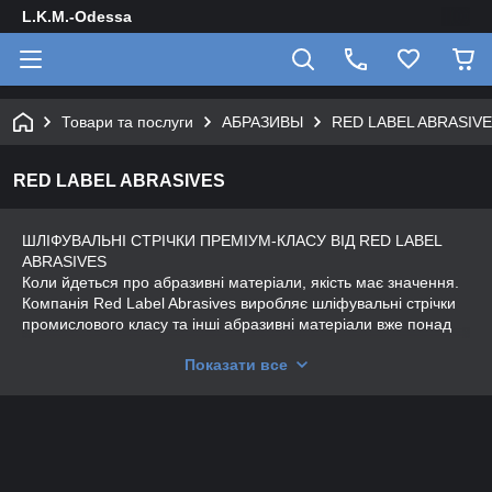
L.K.M.-Odessa
Товари та послуги
АБРАЗИВЫ
RED LABEL ABRASIV
RED LABEL ABRASIVES
ШЛІФУВАЛЬНІ СТРІЧКИ ПРЕМІУМ-КЛАСУ ВІД RED LABEL
ABRASIVES
Коли йдеться про абразивні матеріали, якість має значення.
Компанія Red Label Abrasives виробляє шліфувальні стрічки
промислового класу та інші абразивні матеріали вже понад
40 років. Будучи сімейним підприємством, ми також
Показати все
вважаємо, що надійність і цінність йдуть рука об руку.
Наші шліфувальні стрічки розроблені для того, щоб
допомогти вам працювати розумніше, а не важче. Чи
працюєте ви з металом, деревом або іншим матеріалом, у
нас є стрічки, щоб зробити роботу правильно. Ми
пропонуємо розміри від ¼" x 18" до 60" x 360" (з такими