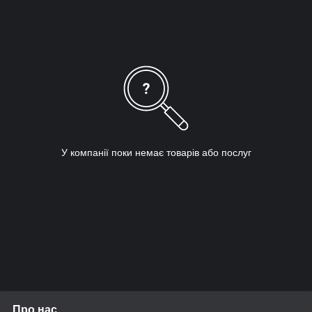
популярними варіантами, як 2 x 72, 2 x 42, 1 x 30 і 4 x 36),
тому ви зможете знайти саме те, що вам потрібно, в одному
зручному місці.
Не впевнені, яка стрічка найкраще підійде для вашого
проєкту? Немає проблем. Наші фахівці з абразивних
матеріалів завжди готові відповісти на ваші запитання і дати
рекомендації. Наша мета проста: допомогти вам досягти
бездоганного оздоблення в будь-який час. Ознайомтеся з
повним асортиментом шліфувальних стрічок у нашому
інтернет-магазині. Ви всього в одному кроці від виняткових
результатів.
У компанії поки немає товарів або послуг
Про нас