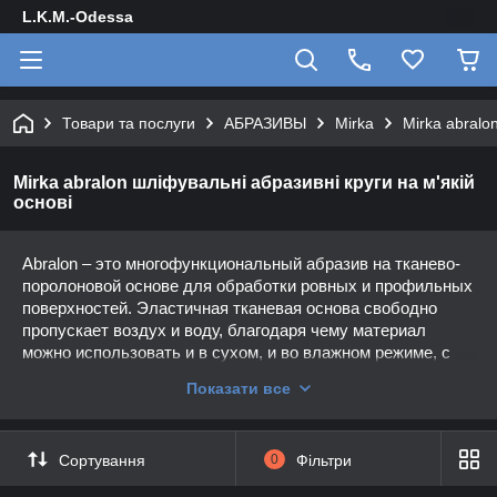
L.K.M.-Odessa
Товари та послуги
АБРАЗИВЫ
Mirka
Mirka abralo
Mirka abralon шліфувальні абразивні круги на м'якій
основі
Abralon – это многофункциональный абразив на тканево-
поролоновой основе для обработки ровных и профильных
поверхностей. Эластичная тканевая основа свободно
пропускает воздух и воду, благодаря чему материал
можно использовать и в сухом, и во влажном режиме, с
использованием шлифмашинки и вручную. Abralon
Показати все
эффективен для завершающей и предполировочной
шлифовки гелькоута, пластика, усиленного
стеклопластика (GRP), лака и т.д. Грубые зерна
Сортування
0
Фільтри
рекомендуются для подготовки поверхности композитных
деталей кузова (корпуса), тонкой шлифовки деталей