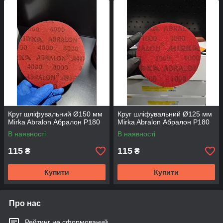
кузова перед нанесением праймера и финишного
покрытия. Дрібні зерна рекомендуються для фінішної
обробки праймера і нижнього шару лаку, зон переходу,
ділянок усунення дефектів на ЛКП і фінішного шліфування
лаку перед поліруванням.
Круг шліфувальний Ø150 мм
Круг шліфувальний Ø125 мм
Mirka Abralon Абралон P180
Mirka Abralon Абралон P180
В наявності
В наявності
115
115
₴
₴
Купити
Купити
Про нас
Рейтинг не сформований