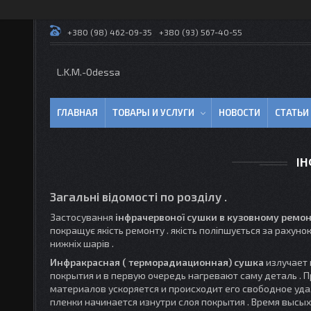
+380 (98) 462-09-35
+380 (93) 567-40-55
L.K.M.-Odessa
ГЛАВНАЯ
ТОВАРЫ И УСЛУГИ
НОВОСТИ
СТАТЬИ
ІН
Загальні відомості по розділу .
Застосування
інфрачервоної сушки в кузовному ремон
покращує якість ремонту . якість поліпшується за рахуно
нижніх шарів .
Инфракрасная ( терморадиационная) сушка
излучает 
покрытия и в первую очередь нагревают саму деталь . 
материалов ускоряется и происходит его свободное уд
пленки начинается изнутри слоя покрытия . Время высых