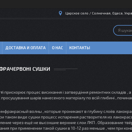
Царское село / Солнечная, Одеса, Укра
ДОСТАВКА И ОПЛАТА
О НАС
КОНТАКТЫ
ФРАЧЕРВОНІ СУШКИ
ті
прискорює процес висихання і затвердіння ремонтних складів , а
к просушування шарів нанесеного матеріалу по всій глибині , почина
инфракрасный волны , которые проникают в глубину слоёв лакокр
При таком виде сушки процесс испарения растворителя из лакокра
аление через ещё не высохшие верхние слои ЛКП . Образование тв
ания при применении такой сушки в 10-12 раз меньше , чем при ко