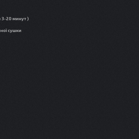
 3-20 минут )
йної сушки