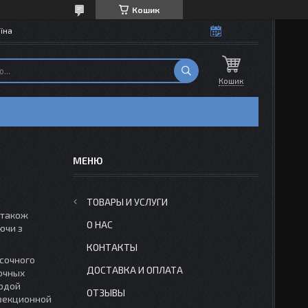
Кошик
їна
Кошик
ТОВАРЫ И УСЛУГИ
 також
О НАС
ючи з
КОНТАКТЫ
асочного
ДОСТАВКА И ОПЛАТА
сочных
ёрдой
ОТЗЫВЫ
нвекционной