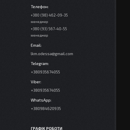
+380 (98) 462-09-35
менеджер
+380 (93) 567-40-55
менеджер
lkm.odessa@gmail.com
+380935674055
+380935674055
+380984620935
ГРАФІК РОБОТИ