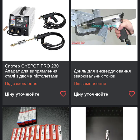
інструмент для роботи в автосервісі , при проведенні
кузовного ремонту автомобілів після аварії активно
використовується коректування обладнання до якого
відносяться і стапелі .Вони бувають різних конструкцій .
Складаються з платформи (рейок , рами) , силових
стійок , затисків і набору анкерів . З допомогою
затискачів і деякого зусилля можна відновити
геометрію кузова . Стапелі можуть мати різні
характеристики , які в кінцевому підсумку визначають
призначення обладнання . Наприклад рамний агрегат
використовується для усунення незначних пошкоджень
Спотер GYSPOT PRO 230
кузова , а підлоговий і платформний для більш
Апарат для випрямлення
Дриль для висвердлювання
серйозних .
сталі з двома пістолетами
зварювальних точок
Споттер , зварювання , точкове зварювання :
Ми
Під замовлення
Під замовлення
пропонуємо Вашій увазі лише якісне та сучасне
обладнання від фірм виробників з Світовим ім'ям"
Ціну уточнюйте
Ціну уточнюйте
Контактне зварювання "Споттер" - це технологія
контактного зварювання передбачає застосування
точкового принципу . Звідси і назва від англійського
"spot" - крапка . Контактна зварка передбачає
з'єднання деталей в одній або декількох точках .
Зварювальні точки можуть мати різний розмір або
структуру , що визначаються такими параметрами як