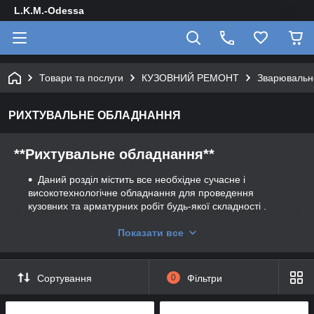
L.K.M.-Odessa
Товари та послуги
КУЗОВНИЙ РЕМОНТ
Зварювальн
РИХТУВАЛЬНЕ ОБЛАДНАННЯ
**Рихтувальне обладнання**
Даний розділ містить все необхідне сучасне і
високотехнологічне обладнання для проведення
кузовних та арматурних робіт будь-якої складності .
Все вищеперелічене обладнання Ви зможете знайти
Показати все
у нас на сайті , а також ми можемо привести будь-яке
обладнання під замовлення .
Рихтувальне обладнання :
Сортування
0
Фільтри
Стапелі для ремонту автомобілів :
Компанія LKM
Odessa пропонує увазі покупців тільки професійний