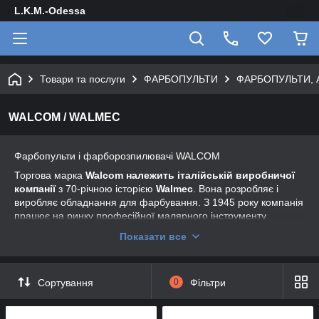
L.K.M.-Odessa
Товари та послуги
ФАРБОПУЛЬТИ
ФАРБОПУЛЬТИ, 
WALCOM / WALMEC
Фарбопульти і фарборозпилювачі WALCOM
Торгова марка
Walcom належить італійській виробничої
компанії
з 70-річною історією
Walmec
. Вона розробляє і
виробляє обладнання для фарбування. З 1945 року компанія
працює на ринку професійної малярного інструменту.
Перебуваючи в постійному пошуку свіжих ефективних
Показати все
рішень, виробник постійно вдосконалює продукти. Вся
продукція сертифікована відповідно до стандарту UNI EN ISO
9001:2008, що гарантує її високу якість.
Сортування
0
Фільтри
Професійні пневматичні пістолети Walcom бувають:
— Genesi. Инновационные профессиональные
краскопульты, входящие в топ линию продуктов компании.