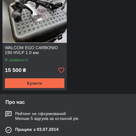
Продукти, розроблені компанією, охопили реалізацію
практично всіх професійних завдань промислових,
будівельних і автомобільних малярів, декораторів,
дизайнерів. Професійні фарбопульти Валком завоювали
споживача завдяки високій якості, надійності і довговічності.
WALCOM EGO CARBONIO
190 HVLP 1.0 мм
В наявності
15 500
₴
Купити
Про нас
Рейтинг не сформований
Менше 5 відгуків за останній рік
Працює з 03.07.2014