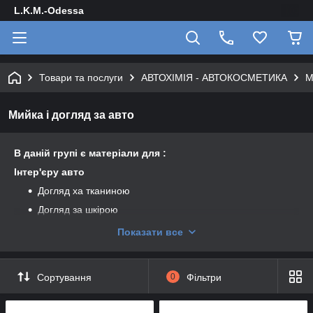
L.K.M.-Odessa
Товари та послуги
АВТОХІМІЯ - АВТОКОСМЕТИКА
М
Мийка і догляд за авто
В даній групі є матеріали для :
Інтер'єру авто
Догляд ха тканиною
Догляд за шкірою
Внутрішній пластик
Показати все
Усунення запахів
Екстер'єр авто
Сортування
0
Фільтри
Первинні шампуні
Ручна мийка