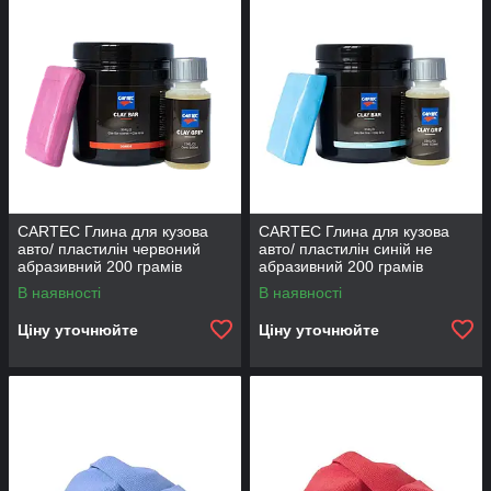
Мийка двигуна
Очисники
Догляд за склом
Догляд за дисками
Догляд за металами
Покришки , зовнішній пластик , ущільнювачі
Воски
CARTEC Глина для кузова
CARTEC Глина для кузова
авто/ пластилін червоний
авто/ пластилін синій не
абразивний 200 грамів
абразивний 200 грамів
В наявності
В наявності
Ціну уточнюйте
Ціну уточнюйте