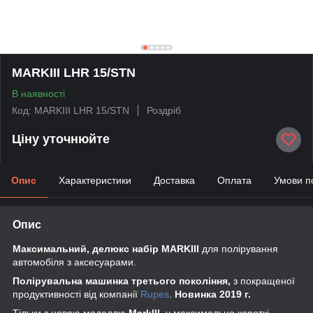
MARKIII LHR 15/STN
В наявності
Код: MARKIII LHR 15/STN
Роздріб
Ціну уточнюйте
Опис
Характеристики
Доставка
Оплата
Умови п
Опис
Максимальний, делюкс набір MARKIII
для полірування
автомобіля
з аксесуарами.
Полірувальна машинка третього покоління,
з
покращеної
продуктивності від компанії
Rupes
.
Новинка 2019 г.
Тільки з новою моделлю
MarkIII
, у максимально короткі