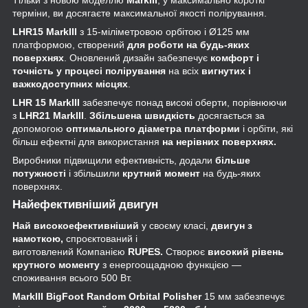
терміни, ви досягаєте максимальної якості полірування.
LHR15 MarkIII
з 15-міліметровою орбітою і Ø125 мм
платформою, створений
для роботи на будь-яких
поверхнях
. Оновлений дизайн забезпечує
комфорт і
точність у процесі полірування
на всіх
вигнутих і
важкодоступних місцях
.
LHR 15 MarkIII
забезпечує понад високі оберти, порівнюючи
з
LHR21 MarkIII
.
Збільшена швидкість
досягається за
допомогою
оптимального діаметра платформи
і орбіти, які
більш ефектні для використання
на нерівних поверхнях.
Виробники підвищили ефективність, додали
більше
потужності
і збільшили
крутний момент
на будь-яких
поверхнях.
Найефективніший двигун
Най високоефективніший
у своєму класі,
двигун з
намоткою,
спроєктований і
виготовлений Компанією
RUPES.
Створює
високий рівень
крутного моменту
з енергоощадною функцією —
споживання всього 500 Вт.
MarkIII BigFoot Random Orbital Polisher
15 мм забезпечує