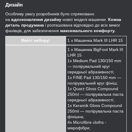
Дизайн
Особливу увагу розробників було спрямовано
на
вдосконалення дизайну
нової моделі машинки.
Кожна
деталь продумана
і розташована відповідно до всіх вимог
фахівців, для забезпечення
максимального комфорту.
Вміст набору:
1 х Машинка Mark III LHR 15
1 х Машинка BigFoot Mark III
LHR 15
1x Medium Pad 130/150 mm
— полірувальний круг
середньої абразивності;
1х FINE Pad 130/150 mm —
полірувальний круг фініш;
1x Quarz Gloss Compound
250ml — полірувальна паста
середньої абразивності;
1x Keramik Gloss Compound
250ml — полірувальна паста
фінішна;
4х Microfibre cloths -
мікрофібри;