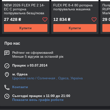
NEW 2026 FLEX PE 2 14-
FLEX PE 8-4 80 роторна
Пол
EC C роторна
полірувальна машинка
RUP
полірувальна безщіткова
Mar
машинка
27 428
12 834
29 
₴
₴
Купити
Купити
Про нас
Рейтинг не сформований
Менше 5 відгуків за останній рік
Працює з 03.07.2014
м. Одеса
Царское село / Солнечная , Одеса, Україна
Контакти
Сьогодні працює з 11:00 до 21:00
Показати весь графік роботи