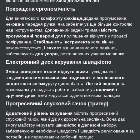
діапазон швидкостей
от
3000 до 5200 об./хв
Покращена ергономічність
Для виняткового
комфорту фахівця,
додана прогумована,
нековзна передня ручка, яка забезпечує ще більше контролю
над інструментом. Доповнений задній тримач
містить
прогумовані поверхні
для поліпшення відчуттів у процесі
полірування.
Стабільність інструмента
коли він не
використовується,
і захист
від ненавмисного падіння,
забезпечують
два упори
, розташованих уздовж машинки.
Електронний диск керування швидкістю
Зміни швидкості стали відчутнішими
і усвідомлені
завдяки
високим показникам видимості
и
поліпшеного
зворотного зв'язку
руху циферблата.
Легкий перехід
на
максимальну швидкість роботи, забезпечує
великий і
зручний диск
, який керується одним великим пальцем.
Прогресивний спусковий гачок (тригер)
Додатковий рівень керування
містить прогресивний
спусковий гачок, який діє як дросельна заслінка. Вона дає
змогу майстру керувати швидкістю в діапазоні набору,
забезпечуючи необхідну швидкість і швидкість регулювання за
потреби, не перериваючи робочий процес.