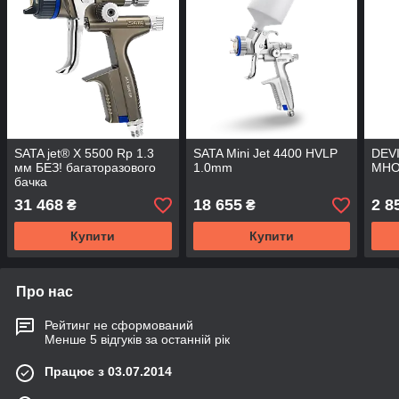
SATA jet® X 5500 Rp 1.3
SATA Mini Jet 4400 HVLP
DEV
мм БЕЗ! багаторазового
1.0mm
МНО
бачка
31 468
18 655
2 8
₴
₴
Купити
Купити
Про нас
Рейтинг не сформований
Менше 5 відгуків за останній рік
Працює з 03.07.2014