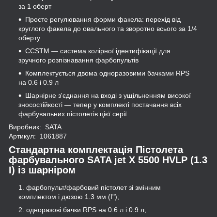
за 1 оберт
Просте регулювання форми факела: перехід від
круглого факела до овального та зворотно всього за 1/4
оберту
CCSTM — система колірної ідентифікації для
зручного розпізнавання фарбопультів
Комплектується двома одноразовими бачками RPS
на 0.6 і 0.9 л
Шарнірне з'єднання на вході з ущільненням високої
зносостійкості — тепер у комплекті постачання всіх
фарбувальних пістолетів цієї серії.
Виробник: SATA
Артикул: 1061887
Стандартна комплектація Пістолета
фарбувального SATA jet X 5500 HVLP (1.3
I) із шарніром
фарбопульт/фарбовий пістолет зі змінним
комплектом і дюзою 1.3 мм (I");
одноразові бачки RPS на 0.6 л і 0.9 л;