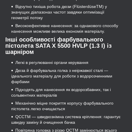
Відчутно тихіша робота дюзи (FlüsterdüseTM) у
значущих діапазонах частот завдяки оптимізації
геометрії потоку
Високоефективне нанесення: за однакового способу
нанесення можливе велика економія матеріалу.
Інші особливості фарбувального
пістолета SATA X 5500 HVLP (1.3 I) із
шарніром
Легкі в регулюванні органи керування
Дюза й фарбувальна голка з неіржавкої сталі —
ідеального матеріалу для роботи з водорозчинними
фарбами
Підходять для нанесення як водорозбавних, так і
сольвентних матеріалів
Механічно міцне покриття корпусу фарбувального
пістолета легко очищається
QCCTM — швидкознімна система кріплення: гарантує
швидку заміну й очищення бачка
Повітряна головка з різзю QCTM замінюється всього