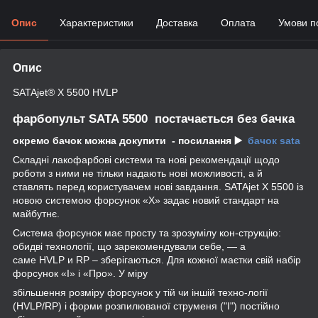
Опис
Характеристики
Доставка
Оплата
Умови п
Опис
SATAjet
®
X 5500 HVLP
фарбопульт SATA 5500 постачається без бачка
окремо бачок можна докупити - посилання ▶️
бачок sata
Складні лакофарбові системи та нові рекомендації щодо
роботи з ними не тільки надають нові можливості, а й
ставлять перед користувачем нові завдання. SATAjet X 5500 із
новою системою форсунок «X» задає новий стандарт на
майбутнє.
Система форсунок має просту та зрозумілу кон-струкцію:
обидві технології, що зарекомендували себе, — а
саме HVLP и RP – зберігаються. Для кожної маєтки свій набір
форсунок «I» і «Про». У міру
збільшення розміру форсунок у тій чи іншій техно-логії
(HVLP/RP) і форми розпилюваної струменя ("I") постійно