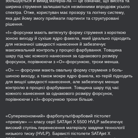
збільшується й викид матеріа-ла — це означає, що висота та
ширина струменя залишаються незмінними впродовж усього
спектра. Отже, користувач має прозору та логічну систему,
яка дає йому змогу приймати партинги та структуровані
рішення.
«I»-форсунки мають витягнуту форму струменя з короткою
зоною виходу й сухіше ядро факела, який ідеально підходить
для незначної швидкості нанесення й забезпечує
максимальний контроль у процесі фарбування. Товщина
шару під час кожного нанесення за однакового розміру
форсунок, порівнюючи з «O»-форсункою, трохи менша.
«O» — форсунки мають овальну форму струменя з боль-
шиною виходу, а також мокре ядро факела, ко-терій підходить
для вищої швидкості нанесення, але забезпечує менше
контролю в процесі фарбування. Товщина шару під час
кожного нанесення за однакового розміру форсунок,
порівнюючи з «I»-форсункою трохи більше.
«Суперекономний» фарбопульт/фарбовий пістолет
«преміум» — класу серії SATAjet X 5500 HVLP забезпечує
високий ступінь перенесення матеріалу завдяки технології
низького тиску (HVLP). Барвисті пістолети SATAjet X