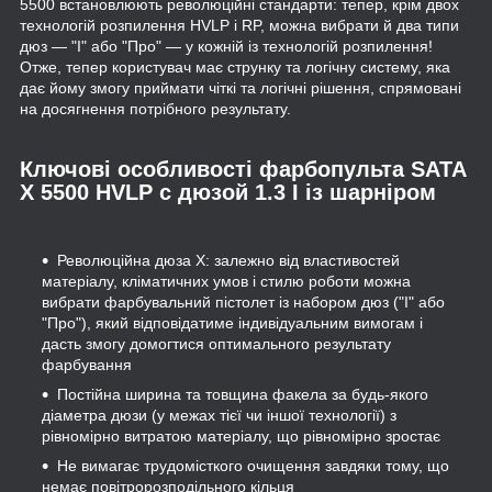
5500 встановлюють революційні стандарти: тепер, крім двох
технологій розпилення HVLP і RP, можна вибрати й два типи
дюз — "I" або "Про" — у кожній із технологій розпилення!
Отже, тепер користувач має струнку та логічну систему, яка
дає йому змогу приймати чіткі та логічні рішення, спрямовані
на досягнення потрібного результату.
Ключові особливості фарбопульта SATA
X 5500 HVLP с дюзой 1.3 I із шарніром
Революційна дюза X: залежно від властивостей
матеріалу, кліматичних умов і стилю роботи можна
вибрати фарбувальний пістолет із набором дюз ("I" або
"Про"), який відповідатиме індивідуальним вимогам і
дасть змогу домогтися оптимального результату
фарбування
Постійна ширина та товщина факела за будь-якого
діаметра дюзи (у межах тієї чи іншої технології) з
рівномірно витратою матеріалу, що рівномірно зростає
Не вимагає трудомісткого очищення завдяки тому, що
немає повітророзподільного кільця