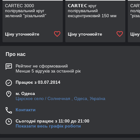
CARTEC 3000
𝗖𝗔𝗥𝗧𝗘𝗖 круг
CAR
полірувальний круг
полірувальний
полі
зелений "різальний"
ексцентриковий 150 мм
"різ
(ротор) 150x25mm
(білий) під 9000 пасту
150
Ціну уточнюйте
Ціну уточнюйте
Цін
Про нас
Рейтинг не сформований
Менше 5 відгуків за останній рік
Працює з 03.07.2014
м. Одеса
Царское село / Солнечная , Одеса, Україна
Контакти
Сьогодні працює з 11:00 до 21:00
Показати весь графік роботи