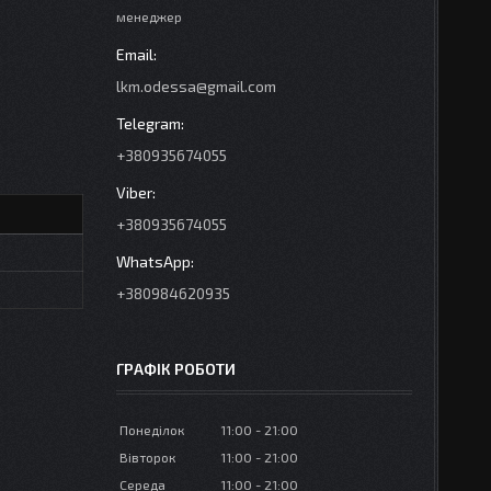
менеджер
lkm.odessa@gmail.com
+380935674055
+380935674055
+380984620935
ГРАФІК РОБОТИ
Понеділок
11:00
21:00
Вівторок
11:00
21:00
Середа
11:00
21:00