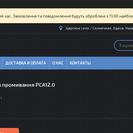
ий час. Замовлення та повідомлення будуть оброблені з 11:00 найбли
Царское село / Солнечная, Одеса, Укра
ДОСТАВКА И ОПЛАТА
О НАС
КОНТАКТЫ
я промивання PCA12.0
і
ти