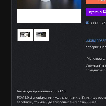
Купити з
+3809977
повернення 
У компанії п
покидаючи с
Бачки для промивання PCA12.0
PCA12.0 зі спеціальними ущільненнями, стійкими до роз
засобами, стійкими до всіх поширених розчинників.