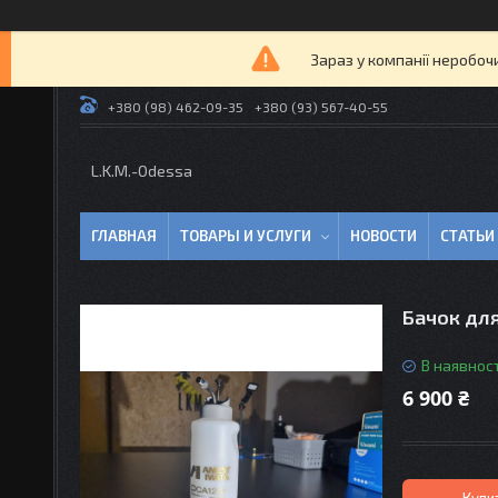
Зараз у компанії неробоч
+380 (98) 462-09-35
+380 (93) 567-40-55
L.K.M.-Odessa
ГЛАВНАЯ
ТОВАРЫ И УСЛУГИ
НОВОСТИ
СТАТЬИ
Бачок дл
В наявност
6 900 ₴
Купи