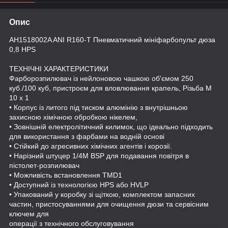
Опис
AH1518002A ANI R160-T Пневматичний мініфарбопульт дюза
0,8 HPS
ТЕХНІЧНІ ХАРАКТЕРИСТИКИ
Фарборозпилювач із нейлоновою чашкою об'ємом 250
куб./100 куб, пристроєм для вловлювання крапель, Різьба M
10 x 1
• Корпус із литого під тиском алюмінію з внутрішньою
захисною хімічною обробкою нікелем,
• Зовнішній електролітичний килимок, що ідеально підходить
для використання з фарбами на водній основі
• Стійкий до агресивних хімічних агентів і корозії.
• Нарізний штуцер 1/4M BSP для подавання повітря в
пістолет-розпилювач
• Можливість встановлення TMD1
• Доступний із технологією HPS або HVLP
• Упакований у коробку зі щіткою, комплектом запасних
частин, пристосуваннями для очищення дюзи та сервісним
ключем для
операції з технічного обслуговування