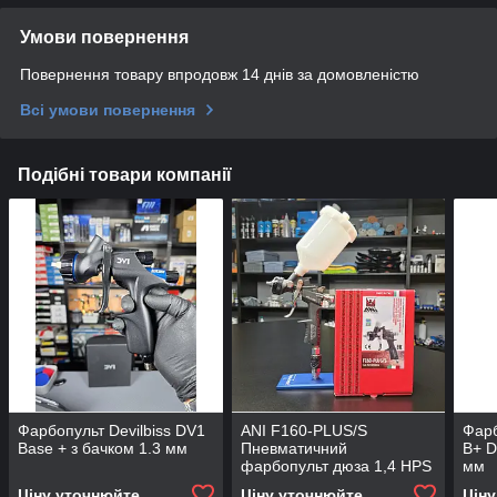
Умови повернення
Повернення товару впродовж 14 днів за домовленістю
Всі умови повернення
Подібні товари компанії
Фарбопульт Devilbiss DV1
ANI F160-PLUS/S
Фарб
Base + з бачком 1.3 мм
Пневматичний
B+ D
фарбопульт дюза 1,4 HPS
мм
Ціну уточнюйте
Ціну уточнюйте
Цін