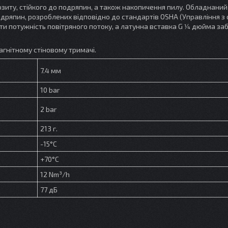
озиту, стійкого до подряпин, а також накопичення пилу. Обладнани
ряпин, розроблених відповідно до стандартів OSHA (Управління з
ти потужність повітряного потоку, а латунна вставка G 1⁄4 дюйма за
гнітному стіновому тримачі.
7.4 мм
10 bar
2 bar
213 г.
-15°С
+70°С
12 Nm³/h
77 дБ