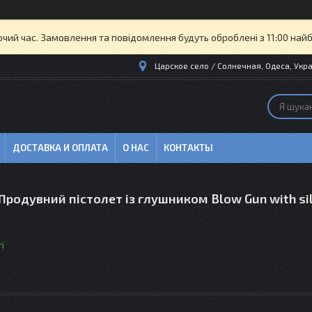
очий час. Замовлення та повідомлення будуть оброблені з 11:00 най
Царское село / Солнечная, Одеса, Укра
ДОСТАВКА И ОПЛАТА
О НАС
КОНТАКТЫ
родувний пістолет із глушником Blow Gun with si
і