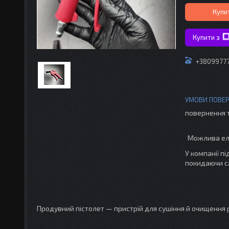
Купи
Купити з
+3809977
повернення 
У компанії п
покидаючи с
Продувний пістолет — пристрій для сушіння й очищення 