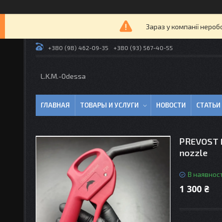
Зараз у компанії нероб
+380 (98) 462-09-35
+380 (93) 567-40-55
L.K.M.-Odessa
ГЛАВНАЯ
ТОВАРЫ И УСЛУГИ
НОВОСТИ
СТАТЬИ
PREVOST П
nozzle
В наявност
1 300 ₴