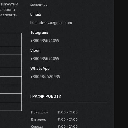
й вигнутим
менеджер
 охорони
безпечить
lkm.odessa@gmail.com
+380935674055
+380935674055
+380984620935
ГРАФІК РОБОТИ
Понеділок
11:00
21:00
Вівторок
11:00
21:00
Середа
11:00
21:00