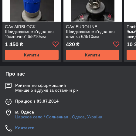
GAV AIRBLOCK
GAV EUROLINE
Пові
Швидкознімне з'єднання
Швидкознімне з'єднання
9мм*
"безпечне" 6/8/10мм
ялинка 6/8/10мм
шви
з'єд
1 450
420
10 
₴
₴
Купити
Купити
Про нас
Рейтинг не сформований
Менше 5 відгуків за останній рік
Працює з 03.07.2014
м. Одеса
Царское село / Солнечная , Одеса, Україна
Контакти