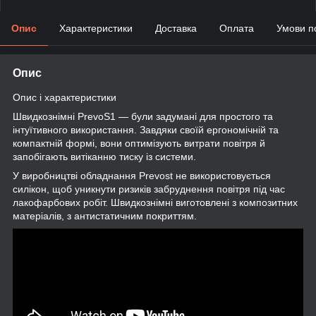
Опис
Характеристики
Доставка
Оплата
Умови п
Опис
Опис і характеристики
Швидкознімні PrevoS1 — були задумані для простого та
інтуїтивного використання. Завдяки своїй ергономічній та
компактній формі, вони оптимізують витрати повітря й
запобігають витіканню тиску із системи.
У виробництві обладнання Prevost не використовується
силікон, щоб уникнути ризиків забруднення повітря під час
лакофарбових робіт. Швидкознімні виготовлені з композитних
матеріалів, з антистатичним покриттям.