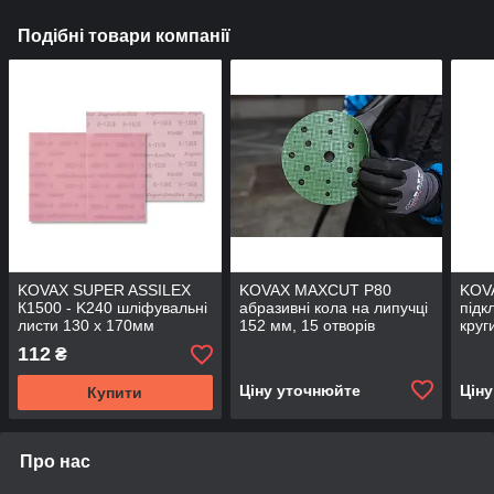
Подібні товари компанії
KOVAX SUPER ASSILEX
KOVAX MAXCUT P80
KOV
К1500 - K240 шліфувальні
абразивні кола на липучці
підк
листи 130 х 170мм
152 мм, 15 отворів
круг
112
₴
Ціну уточнюйте
Цін
Купити
Про нас