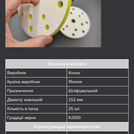
Основні атрибути
Виробник
Kovax
Країна виробник
Японія
Призначення
Шліфувальний
Діаметр зовнішній
152 мм
Кількість в пачці
25 шт.
Градації зерна
K2000
Користувацькі характеристики