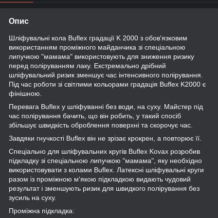
Опис
Шліфувальні кола Buflex градації K 2000 з обов'язковим
використанням проміжного майданчика зі спеціальною
липучкою "мамама" використовують для зниження ризику
перед поліруванням лаку. Екстремально дрібний
шліфувальний ризик зменшує час інтенсивного полірування.
Під час роботи зі світлими кольорами градація Buflex K2000 є
фінішною.
Перевага Buflex у шліфуванні без води, на суху. Майстер під
час полірування бачить, що він робить, у такий спосіб
збільшує швидкість оброблення поверхні та скорочує час.
Завдяки гнучкості Buflex він не зрізає крокрен, а повторює її.
Спеціально для шліфувальних кругів Buflex Kovax розробив
підкладку зі спеціальною липучкою "мамама", яку необхідно
використовувати з колами Buflex. Латексні шліфувальні круги
разом із проміжною м'якою підкладкою видають чудовий
результат і зменшують ризик для швидкого полірування без
зусиль на суху.
Проміжна підкладка: