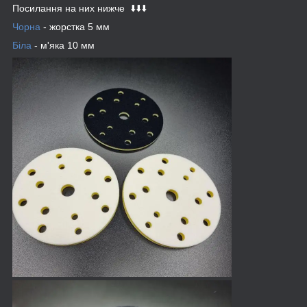
Посилання на них нижче ⬇️⬇️⬇️
Чорна
- жорстка 5 мм
Біла
- м'яка 10 мм