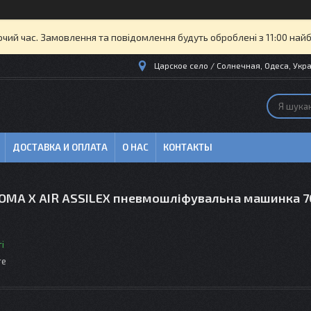
очий час. Замовлення та повідомлення будуть оброблені з 11:00 най
Царское село / Солнечная, Одеса, Укра
ДОСТАВКА И ОПЛАТА
О НАС
КОНТАКТЫ
OMA X AIR ASSILEX пневмошліфувальна машинка 7
і
те