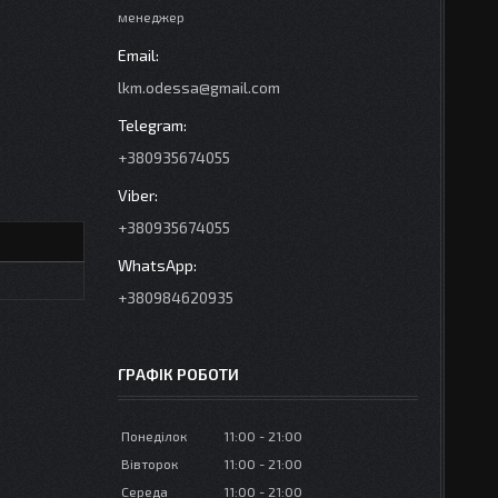
менеджер
lkm.odessa@gmail.com
+380935674055
+380935674055
+380984620935
ГРАФІК РОБОТИ
Понеділок
11:00
21:00
Вівторок
11:00
21:00
Середа
11:00
21:00