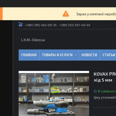
Зараз у компанії нероб
+380 (98) 462-09-35
+380 (93) 567-40-55
L.K.M.-Odessa
ГЛАВНАЯ
ТОВАРЫ И УСЛУГИ
НОВОСТИ
СТАТЬИ
KOVAX PR
хід 5 мм
В наявност
Ціну уточнюй