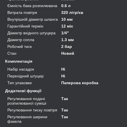
Ємність бака розпилювача
0.6 л
Витрата повітря
320 літр/хв
Внутрішній діаметр шланга
10 мм
Гарантійний термін
12 міс
Діаметр вхідного штуцера
1/4"
Діаметр сопла
1.3 мм
Робочий тиск
2 бар
Стан
Новий
Комплектація
Набір насадок
Ні
Перехідний штуцер
Ні
Тип упаковки
Паперова коробка
Додаткові функції
Регулювання подачі
Так
розпилюваної суміші
Регулювання тиску повітря
Так
Регулювання ширини
Так
факела