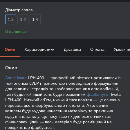
Діаметр сопла
1.3
1.2
1.4
В наявності
Опис
Характеристики
Доставка
Оплата
Умови п
Опис
Anest Iwata
LPH-400 — професійний пістолет-розпилювач із
технологією LVLP і технологією попереднього формування,
для великих і середніх зон забарвлення як в автомобільній,
так і будь-якій іншій зоні, буде незамінним
фарбопульт
Iwata
LPH-400. Низький об'єм, низький тиск повітря — це основна
перевага цього фарбувального пістолета. А головним
козирем буде чудове нанесення матеріалу та практична
відсутність запилу, що несуттєво як для екологічних так
фінансових цілей — весь матеріал буде розміщений на
поверхні, що фарбується.