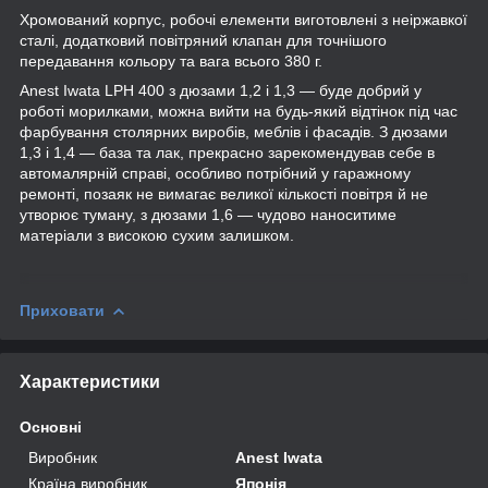
Хромований корпус, робочі елементи виготовлені з неіржавкої
сталі, додатковий повітряний клапан для точнішого
передавання кольору та вага всього 380 г.
Anest Iwata LPH 400 з дюзами 1,2 і 1,3 — буде добрий у
роботі морилками, можна вийти на будь-який відтінок під час
фарбування столярних виробів, меблів і фасадів. З дюзами
1,3 і 1,4 — база та лак, прекрасно зарекомендував себе в
автомалярній справі, особливо потрібний у гаражному
ремонті, позаяк не вимагає великої кількості повітря й не
утворює туману, з дюзами 1,6 — чудово наноситиме
матеріали з високою сухим залишком.
Приховати
Характеристики
Основні
Виробник
Anest Iwata
Країна виробник
Японія