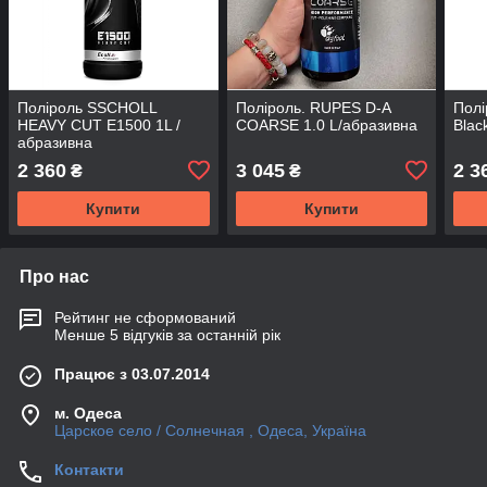
Поліроль SSCHOLL
Поліроль. RUPES D-A
Пол
HEAVY CUT E1500 1L /
COARSE 1.0 L/абразивна
Blac
абразивна
2 360
3 045
2 3
₴
₴
Купити
Купити
Про нас
Рейтинг не сформований
Менше 5 відгуків за останній рік
Працює з 03.07.2014
м. Одеса
Царское село / Солнечная , Одеса, Україна
Контакти