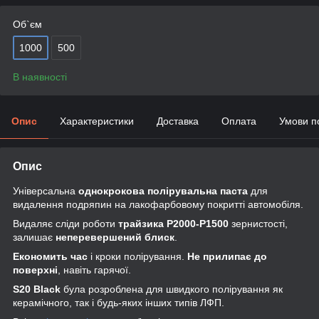
Об`єм
1000
500
В наявності
Опис
Характеристики
Доставка
Оплата
Умови п
Опис
Універсальна
однокрокова полірувальна паста
для
видалення подряпин на лакофарбовому покритті автомобіля.
Видаляє сліди роботи
трайзика Р2000-Р1500
зернистості,
залишає
неперевершений блиск
.
Економить час
і кроки полірування.
Не прилипає до
поверхні
, навіть гарячої.
S20 Black
була розроблена для швидкого полірування як
керамічного, так і будь-яких інших типів ЛФП.