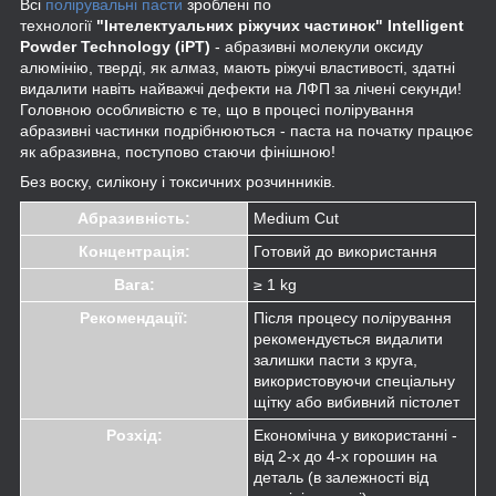
Всі
полірувальні пасти
зроблені по
технології
"Інтелектуальних ріжучих частинок" Intelligent
Powder Technology (iPT)
- абразивні молекули оксиду
алюмінію, тверді, як алмаз, мають ріжучі властивості, здатні
видалити навіть найважчі дефекти на ЛФП за лічені секунди!
Головною особливістю є те, що в процесі полірування
абразивні частинки подрібнюються - паста на початку працює
як абразивна, поступово стаючи фінішною!
Без воску, силікону і токсичних розчинників.
Абразивність:
Medium Cut
Концентрація:
Готовий до використання
Вага:
≥ 1 kg
Рекомендації:
Після процесу полірування
рекомендується видалити
залишки пасти з круга,
використовуючи спеціальну
щітку або вибивний пістолет
Розхід:
Економічна у використанні -
від 2-х до 4-х горошин на
деталь (в залежності від