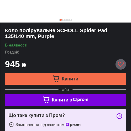
Коло полірувальне SCHOLL Spider Pad
135/140 mm, Purple
В наявності
Роздріб
945
₴
Купити
або
Купити з
Що таке купити з Пром?
Замовлення під захистом