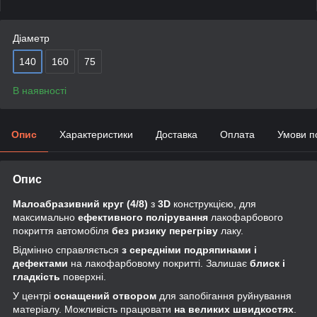
Діаметр
140
160
75
В наявності
Опис
Характеристики
Доставка
Оплата
Умови п
Опис
Малоабразивний круг
(4/8)
з
3D
конструкцією, для
максимально
ефективного полірування
лакофарбового
покриття автомобіля
без ризику перегріву
лаку.
Відмінно справляється
з середніми подряпинами і
дефектами
на лакофарбовому покритті. Залишає
блиск і
гладкість
поверхні.
У центрі
оснащений отвором
для запобігання руйнування
матеріалу. Можливість працювати
на великих швидкостях
.