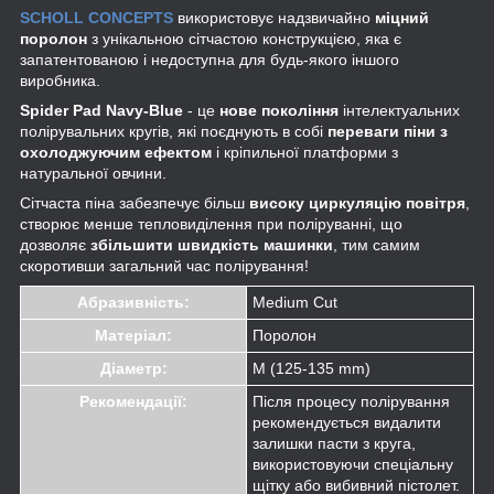
SCHOLL CONCEPTS
використовує надзвичайно
міцний
поролон
з унікальною сітчастою конструкцією, яка є
запатентованою і недоступна для будь-якого іншого
виробника.
Spider Pad Navy-Blue
- це
нове покоління
інтелектуальних
полірувальних кругів, які поєднують в собі
переваги піни з
охолоджуючим ефектом
і кріпильної платформи з
натуральної овчини.
Сітчаста піна забезпечує більш
високу циркуляцію повітря
,
створює менше тепловиділення при поліруванні, що
дозволяє
збільшити швидкість машинки
, тим самим
скоротивши загальний час полірування!
Абразивність:
Medium Cut
Матеріал:
Поролон
Діаметр:
M (125-135 mm)
Рекомендації:
Після процесу полірування
рекомендується видалити
залишки пасти з круга,
використовуючи спеціальну
щітку або вибивний пістолет.