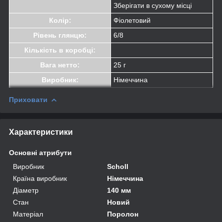
Зберігати в сухому місці
Колір:
Фіолетовий
Рівень глянцю:
6/8
Кількість в коробці:
Вага нетто:
25 г
Виробник:
Німеччина
Приховати
Характеристики
Основні атрибути
Виробник
Scholl
Країна виробник
Німеччина
Діаметр
140 мм
Стан
Новий
Матеріал
Поролон