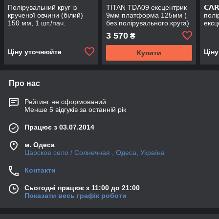
Полірувальний круг із
TITAN TDA09 ексцентрик
𝗖𝗔
крученої овчини (білий)
9мм платформа 125мм (
полі
150 мм, 1 шт./пач.
без полірувального круга)
ексц
(біл
3 570
₴
Ціну уточнюйте
Цін
Купити
Про нас
Рейтинг не сформований
Менше 5 відгуків за останній рік
Працює з 03.07.2014
м. Одеса
Царское село / Солнечная , Одеса, Україна
Контакти
Сьогодні працює з 11:00 до 21:00
Показати весь графік роботи