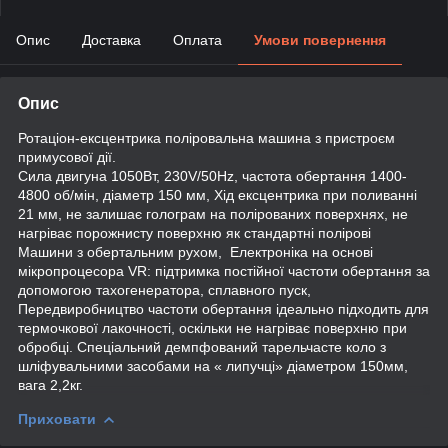
Опис
Доставка
Оплата
Умови повернення
Опис
Ротаціон-ексцентрика поліровальна машина з пристроєм
примусової дії.
Сила двигуна 1050Вт, 230V/50Hz, частота обертання 1400-
4800 об/мін, діаметр 150 мм, Хід ексцентрика при поливанні
21 мм, не залишає голограм на полірованих поверхнях, не
нагріває порожнисту поверхню як стандартні полірові
Машини з обертальним рухом, Електроніка на основі
мікропроцесора VR: підтримка постійної частоти обертання за
допомогою тахогенератора, сплавного пуск,
Передвиробництво частоти обертання ідеально підходить для
термочкової лакочності, оскільки не нагріває поверхню при
обробці. Спеціальний демпфований тарельчасте коло з
шліфувальними засобами на « липучці» діаметром 150мм,
вага 2,2кг.
Приховати