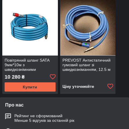
Повітряний шланг SATA
PREVOST Антистатичний
9мм*10м з
гумовий шланг зі
швидкознімними
швидкозніманням, 12.5 м
з'єднаннями
Stoflex Anti-Static Rubber
10 280
₴
Hose
Ціну уточнюйте
Купити
Про нас
Рейтинг не сформований
Менше 5 відгуків за останній рік