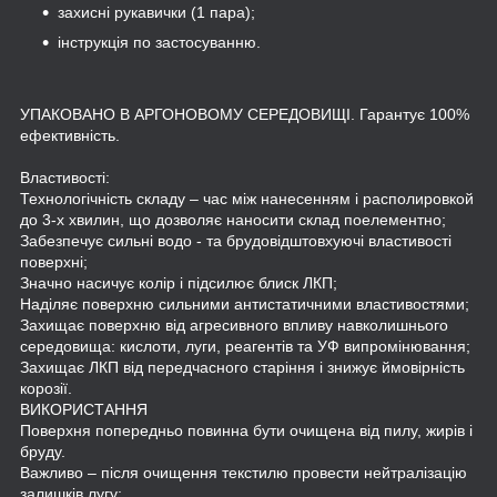
захисні рукавички (1 пара);
інструкція по застосуванню.
УПАКОВАНО В АРГОНОВОМУ СЕРЕДОВИЩІ. Гарантує 100%
ефективність.
Властивості:
Технологічність складу – час між нанесенням і располировкой
до 3-х хвилин, що дозволяє наносити склад поелементно;
Забезпечує сильні водо - та брудовідштовхуючі властивості
поверхні;
Значно насичує колір і підсилює блиск ЛКП;
Наділяє поверхню сильними антистатичними властивостями;
Захищає поверхню від агресивного впливу навколишнього
середовища: кислоти, луги, реагентів та УФ випромінювання;
Захищає ЛКП від передчасного старіння і знижує ймовірність
корозії.
ВИКОРИСТАННЯ
Поверхня попередньо повинна бути очищена від пилу, жирів і
бруду.
Важливо – після очищення текстилю провести нейтралізацію
залишків лугу;