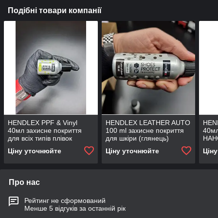
Подібні товари компанії
HENDLEX PPF & Vinyl
HENDLEX LEATHER AUTO
HEN
40мл захисне покриття
100 ml захисне покриття
40м
для всіх типів плівок
для шкіри (глянець)
НАН
поліуретанових і
ПОК
Ціну уточнюйте
Ціну уточнюйте
Цін
автовинила.
Про нас
Рейтинг не сформований
Менше 5 відгуків за останній рік