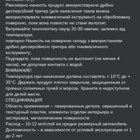
Рівномірно нанесіть продукт, використовуючи дрібно
дисперсійний тригер (для нанесення також можна
використовувати пневматичний інструмент) на оброблювану
поверхню, поки вона повністю не стане вологою;
Витримайте технологічну паузу 20-30 хвилин, залежно від
температури;
повторно Нанесіть на поверхню складу з використанням
дрібно дисперсійного тригера або пневматичного
інструменту;
Подождите, пока поверхность не высохнет (не менее 4
часов), не допуская контакта с водой.
ВНИМАНИЕ!
Температура при нанесении должна составлять + 10°C до +
30°C. Держать продукт плотно закрытым, защищенным от
прямых солнечных лучей и мороза. Храните в недоступном
для детей месте.
СПЕЦИФИКАЦИЯ
Область применения – лакированные детали, окрашенный и
текстурный пластик, элементы отделки интерьера и
экстерьера, металлические поверхности
Расход – 10-12 мл/слой на средне размерный автомобиль
Долговечность – в зависимости от условий эксплуатации от 1
до 2 лет