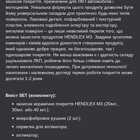
захисне покриття, призначене для ЛКП автомобілів і
мотоциклів. Унікальна формула цього продукту дозволяє бути
йому універсальним складом для практично будь-яких типів
поверхонь. Лаковані деталі, пофарбований і текстурний
пластик, елементи оздоблення інтер'єру та екстер'єру,
металеві поверхні – це лише невеликий перелік того, що
можна захистити продуктом HENDLEX M3. Завдяки зусиллям
інженерів і хіміків вдалося домогтися створення продукту,
який однаково добре працює, як багатошарове, так і
одношарове покриття. Не менш важливим є і здатність складу
ущільнювати ЛКП, роблячи його більш стійким навіть до
легких механічних пошкоджень. При дотриманні технології
нанесення і належному догляді термін роботи покриття може
досягати 1-2 роки.
Вміст SET (комплекту):
захисне керамічне покриття HENDLEX M3 (20мл.,
30мл. або 40 мл.);
микрофибровое рушник (2 шт.);
серветка для аплікатора;
апликатор;