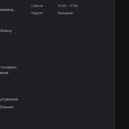
Субота
11:00
17:30
илювача,
Неділя
Вихідний
облену
 головок,
вання
штування.
більних