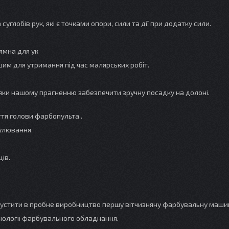
глобів рук, які є точками опори, сили та дії при додатку сили.
ямна для ук
шим для утримання під час малярських робіт.
яки нашому прагненню забезпечити зручну посадку на долоні.
ття голови фарбопульта .
гулювання
ів.
запустити в пробне виробництво першу вітчизняну фарбувальну маши
нології фарбувального обладнання.