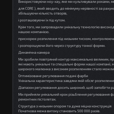
Використовуючи ноу-хау, яке ми культивували роками, 
для CORE ), який зводить до мінімуму нерівності за ра
збільшуючи кількість отворів,
і розташовуючи їх під кутом.
Крім того, ми запровадили унікальну технологію високод
нашою компанією.
прискорює розпилення під низьким тиском, контролюючи п
і розпорошуючи його через структуру тонкої форми.
Динамічна камера
Ми зробили повітряний контур максимально великим, пр
які мають унікальні та спеціальні форми нашої компанії, 
широкого малюнка з високим розпиленням стало можлив
Оптимізоване регулювання подачі фарби
Унікальна характеристика завдяки якій обсяг розпилення
Діапазон регулювання досить широкий, щоб запобігти р
Ми прийняли унікальний крок різьблення регулювання фа
ремонтних пістолетах.
Структура з низьким опором та дуже міцна конструкція
Початкова межа витоку становить 500 000 разів.