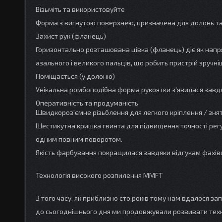
Візьміть та використовуйте
Форма з вигнутою поверхнею, призначена для долонь та су
Захист рук (фланець)
Горизонтально розташована цівка (фланець) діє як напр
азального і великого пальців, що робить пристрій зручні
Поміщається (у долоню)
Унікальна ромбоподібна форма рукоятки з'явилася завд
Оперативність та продуманість
Швидкороз'ємне різьблення для легкого кріплення / зня
Шестикутна кришка гвинта для підвищення точності ре
одним повним поворотом.
Якість фарбування покращилася завдяки відгукам фахівц
Технологія високого розпилення MMFT
З того часу, як приблизно сто років тому нам вдалося 
до сьогоднішнього дня ми продовжували розвивати тех