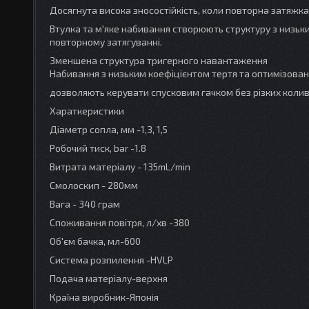
Досягнута висока зносостійкість, коли повторна затяжка
Втулка та м'яке набивання створюють структуру з низьк
повторному затягуванні.
Зменшена структура тригерного навантаження
Набивання з низьким коефіцієнтом тертя та оптимізован
дозволяють керувати спусковим гачком без різких колива
Хараткеристики
Діаметр сопла, мм -1,3, 1,5
Робочий тиск, bar -1.8
Витрата матеріалу - 135mL/min
Смолоскип - 280мм
Вага - 340 грам
Споживання повітря, л/хв -380
Об'єм бачка, мл-600
Система розпилення -HVLP
Подача матеріалу-верхня
Країна виробник-Японія