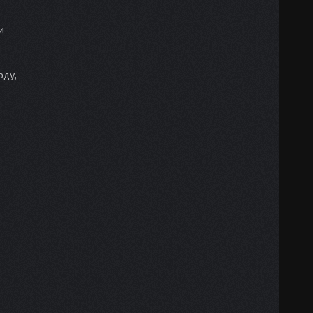
и
оду,