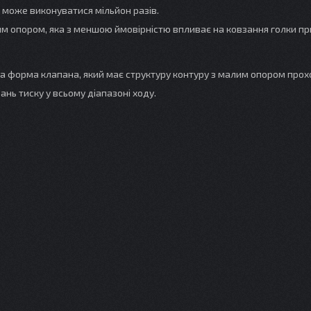
 може виконуватися мільйон разів.
им опором, яка з меншою ймовірністю впливає на ковзання голки пр
а форма клапана, який має структуру контуру з малим опором прох
нь тиску у всьому діапазоні ходу.