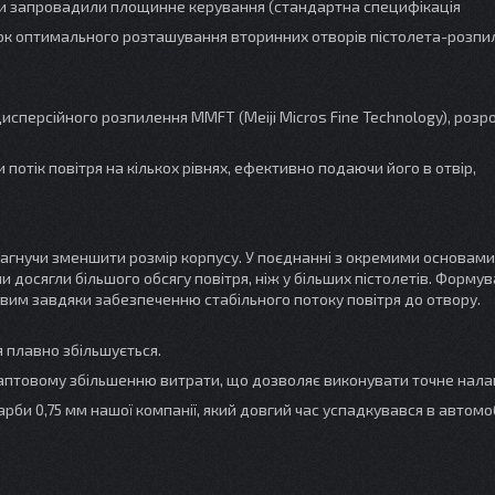
ми запровадили площинне керування (стандартна специфікація
хунок оптимального розташування вторинних отворів пістолета-розп
исперсійного розпилення MMFT (Meiji Micros Fine Technology), розр
отік повітря на кількох рівнях, ефективно подаючи його в отвір,
агнучи зменшити розмір корпусу. У поєднанні з окремими основами
ми досягли більшого обсягу повітря, ніж у більших пістолетів. Форму
им завдяки забезпеченню стабільного потоку повітря до отвору.
 плавно збільшується.
аптовому збільшенню витрати, що дозволяє виконувати точне нала
рби 0,75 мм нашої компанії, який довгий час успадкувався в автомо