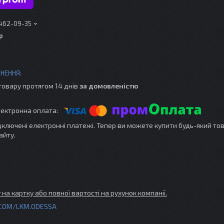
 462-09-35
р
товару протягом 14 днів
за домовленістю
ідключені електронні платежі. Тепер ви можете купити будь-який то
айту.
на картку або повної вартості на рухунок компанії.
COM/LKM.ODESSA