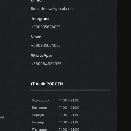
lkm.odessa@gmail.com
+380935674055
+380935674055
+380984620935
ГРАФІК РОБОТИ
Понеділок
11:00
21:00
Вівторок
11:00
21:00
Середа
11:00
21:00
ну,
Четвер
11:00
21:00
Пʼятниця
11:00
21:00