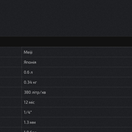
Meiji
Японія
0.6 л
0.34 кг
380 літр/хв
12 міс
1/4"
1.3 мм