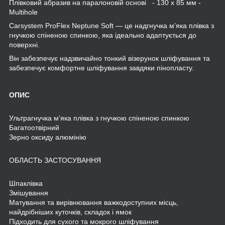
Плівковий абразив на паралоновій основі - 130 х 85 мм -
Multihole
Carsystem ProFlex Neptune Soft — це надгнучка м’яка плівка з
гнучкою спіненою спинкою, яка ідеально адаптується до
поверхні.
Він забезпечує надзвичайно тонкий візерунок шліфування та
забезпечує комфортне шліфування завдяки пінопласту.
ОПИС
Ультрагнучка м'яка плівка з гнучкою спіненою спинкою
Багатоотвірний
Зерно оксиду алюмінію
ОБЛАСТЬ ЗАСТОСУВАННЯ
Шпаклівка
Змішування
Матування та вирівнювання важкодоступних місць,
найдрібніших куточків, складок і ямок
Підходить для сухого та мокрого шліфування