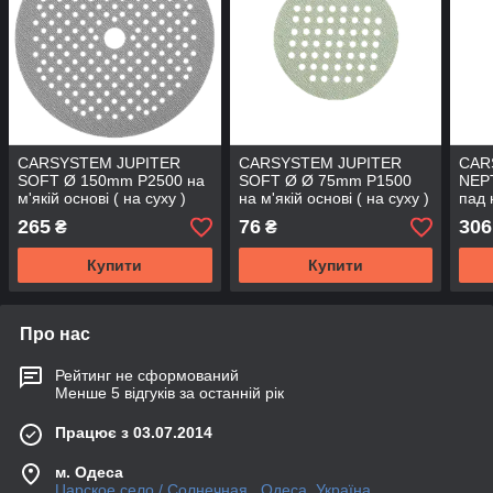
CARSYSTEM JUPITER
CARSYSTEM JUPITER
CAR
SOFT Ø 150mm P2500 на
SOFT Ø Ø 75mm P1500
NEP
м'якій основі ( на суху )
на м'якій основі ( на суху )
пад 
265
76
306
₴
₴
Купити
Купити
Про нас
Рейтинг не сформований
Менше 5 відгуків за останній рік
Працює з 03.07.2014
м. Одеса
Царское село / Солнечная , Одеса, Україна