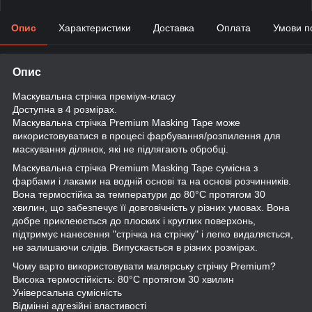
Опис
Характеристики
Доставка
Оплата
Умови п
Опис
Маскувальна стрічка преміум-класу
Доступна в 4 розмірах.
Маскувальна стрічка Premium Masking Tape може
використовуватися в процесі фарбування/розпилення для
маскування ділянок, які не підлягають обробці.
Маскувальна стрічка Premium Masking Tape сумісна з
фарбами і лаками на водній основі та на основі розчинників.
Вона термостійка за температури до 80°C протягом 30
хвилин, що забезпечує її довговічність у різних умовах. Вона
добре приклеюється до плоских і круглих поверхонь,
підтримує нанесення "стрічка на стрічку" і легко видаляється,
не залишаючи слідів. Випускається в різних розмірах.
Чому варто використовувати малярську стрічку Premium?
Висока термостійкість: 80°C протягом 30 хвилин
Універсальна сумісність
Відмінні адгезійні властивості