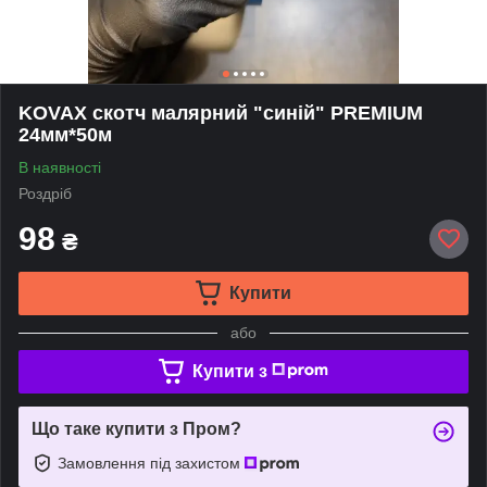
KOVAX скотч малярний "синій" PREMIUM
24мм*50м
В наявності
Роздріб
98
₴
Купити
або
Купити з
Що таке купити з Пром?
Замовлення під захистом