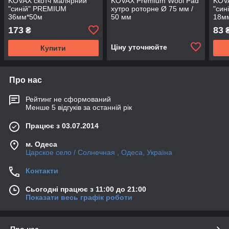
KOVAX скотч малярний
KOVAX Premium Wool Pad
KOV
"синій" PREMIUM
хутро роторне Ø 75 мм /
"син
36мм*50м
50 мм
18м
173
83
₴
Ціну уточнюйте
Купити
Про нас
Рейтинг не сформований
Менше 5 відгуків за останній рік
Працює з 03.07.2014
м. Одеса
Царское село / Солнечная , Одеса, Україна
Контакти
Сьогодні працює з 11:00 до 21:00
Показати весь графік роботи
Про нас