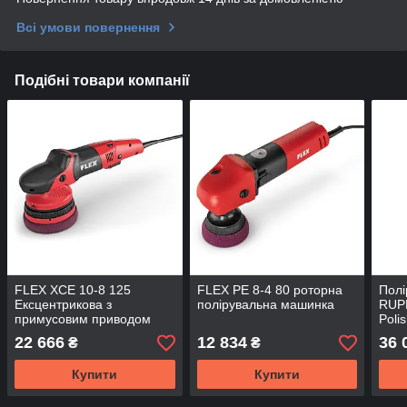
Всі умови повернення
Подібні товари компанії
FLEX XCE 10-8 125
FLEX PE 8-4 80 роторна
Пол
Ексцентрикова з
полірувальна машинка
RUPE
примусовим приводом
Poli
22 666
12 834
36 
₴
₴
Купити
Купити