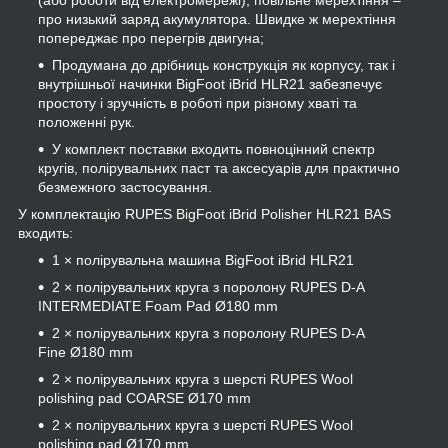
про низький заряд акумулятора. Швидке ж мерехтіння
попереджає про перегрів двигуна;
Продумана до дрібниць конструкція як корпусу, так і
внутрішньої начинки BigFoot iBrid HLR21 забезпечує
простоту і зручність в роботі при різному хваті та
положенні рук.
У комплект поставки входить повноцінний спектр
кругів, полірувальних паст та аксесуарів для практично
безмежного застосування.
У комплектацію RUPES BigFoot iBrid Polisher HLR21 BAS
входить:
1 × полірувальна машина BigFoot iBrid HLR21
2 × полірувальних круга з поролону RUPES D-A
INTERMEDIATE Foam Pad Ø180 mm
2 × полірувальних круга з поролону RUPES D-A
Fine Ø180 mm
2 × полірувальних круга з шерсті RUPES Wool
polishing pad COARSE Ø170 mm
2 × полірувальних круга з шерсті RUPES Wool
polishing pad Ø170 mm