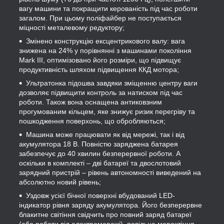
вагу машини та покращити керованість під час роботи
загалом. При цьому поліфайбер не поступається
міцності металевому редуктору;
Змінено конструкцію ексцентрикового валу: вага
знижена на 24% у порівнянні з машинами покоління
Mark III, оптимізовано його розміри, що підвищує
продуктивність шляхом підвищення ККД мотора;
Ультратонка підошва завдяки зміщенню центру ваги
дозволяє підвищити контроль за натиском під час
роботи. Також вона оснащена антиковзним
прогумованим кільцем, яке знижує ризик перегріву та
пошкодження поверхонь, що обробляються;
Машина може працювати як від мережі, так і від
акумулятора 18 В. Повністю заряджена батарея
забезпечує до 40 хвилин безперервної роботи. А
оскільки в комплекті – дві батареї та двослотовий
зарядний пристрій – рівень автономності виведений на
абсолютно новий рівень;
Уздовж усієї бічної поверхні вбудований LED-
індикатор рівня заряду акумулятора. Його безперервне
блакитне світіння свідчить про повний заряд батареї
(або роботи від електромережі), повільне мерехтіння –