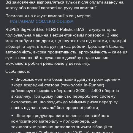
Всі замовлення відправляться тільки після оплати авансу на
картку або повної вартості на рухунок компанії.
Посилання на акаунт компанії в соц мережі
INSTAGRAM.COM/LKM.ODESSA
RUPES BigFoot iBrid HLR21 Polisher BAS – акумуляторна
полірувальна машина з ексцентриковим приводом. З нею
можна забути про дроти, що плутаються під ногами, надмірні
вібрації та шум, втома рук під час роботи. Ідеальний баланс,
автономність, висока продуктивність, ергономічність – саме ця
суміш технологій та сучасного дизайну надає машині
можливість робити революцію у детейлінгу.
Особливості:
Високомоментний безщітковий двигун з розміщенням
якоря всередині статора (технологія In-Runner)
забезпечує швидкість обертання 3000 ... 4400 оборотів
в хвилину. При цьому повністю перероблено систему
охолодження, що зводить до мінімуму ризик перегріву
навіть під час тривалої безперервної роботи;
Шестерні редуктора виготовлені з інноваційного
композитного матеріалу – поліфайбера. Це
технологічне рішення дозволило знизити вібрації та
рівень шуму (73 дБ при частоті 1200 Гц), полегшити