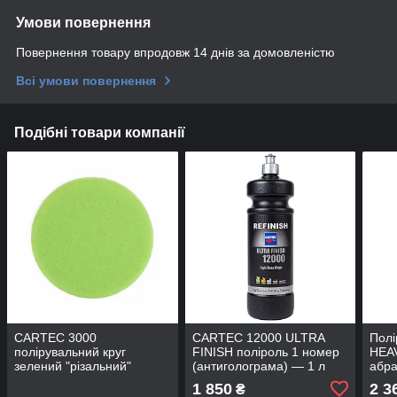
Умови повернення
Повернення товару впродовж 14 днів за домовленістю
Всі умови повернення
Подібні товари компанії
CARTEC 3000
CARTEC 12000 ULTRA
Пол
полірувальний круг
FINISH поліроль 1 номер
HEAV
зелений "різальний"
(антиголограма) — 1 л
абра
(ротор) 150x25mm
1 850
2 3
₴