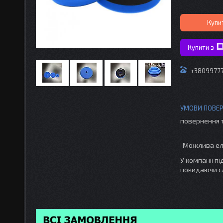
Купи
Купити з
+3809977
повернення 
У компанії п
покидаючи с