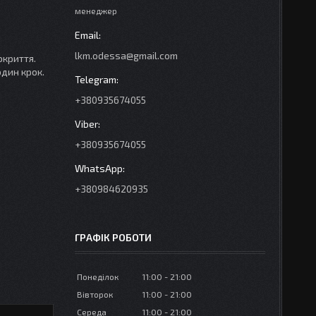
менеджер
lkm.odessa@gmail.com
окриття.
один крок.
+380935674055
+380935674055
+380984620935
ГРАФІК РОБОТИ
Понеділок
11:00
21:00
Вівторок
11:00
21:00
Середа
11:00
21:00