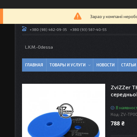
Зараз у компанії нероб
+380 (98) 462-09-35
+380 (93) 567-40-55
L.K.M.-Odessa
ГЛАВНАЯ
ТОВАРЫ И УСЛУГИ
НОВОСТИ
СТАТЬИ
ZviZZer T
середньо
В наявност
Код:
ZV-TP0
788 ₴