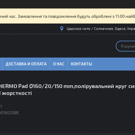
очий час. Замовлення та повідомлення будуть оброблені з 11:00 най
Царское село / Солнечная, Одеса, Укра
ДОСТАВКА И ОПЛАТА
О НАС
КОНТАКТЫ
HERMO Pad Ø160/20/150 mm,полірувальний круг си
ї жорсткості
і
0016020BE