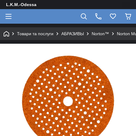
L.K.M.-Odessa
Товари та послуги
АБРАЗИВЫ
Norton™
Norton Mu