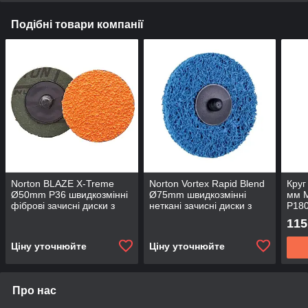
Подібні товари компанії
Norton BLAZE X-Treme
Norton Vortex Rapid Blend
Круг
Ø50mm P36 швидкозмінні
Ø75mm швидкозмінні
мм M
фіброві зачисні диски з
неткані зачисні диски з
P18
кріпленням TR
кріпленням TR
115
Ціну уточнюйте
Ціну уточнюйте
Про нас