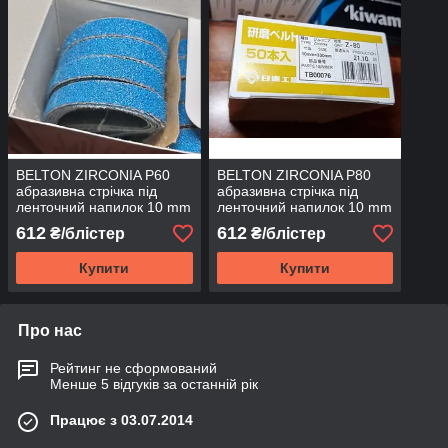
BELTON ZIRCONIA P60
BELTON ZIRCONIA P80
абразивна стрічка під
абразивна стрічка під
ленточний напилок 10 mm
ленточний напилок 10 mm
x 330 mm цірконіт (блістер
x 330 mm цірконіт (блістер
612
612
₴/блістер
₴/блістер
5шт)
5шт)
Купити
Купити
Про нас
Рейтинг не сформований
Менше 5 відгуків за останній рік
Працює з 03.07.2014