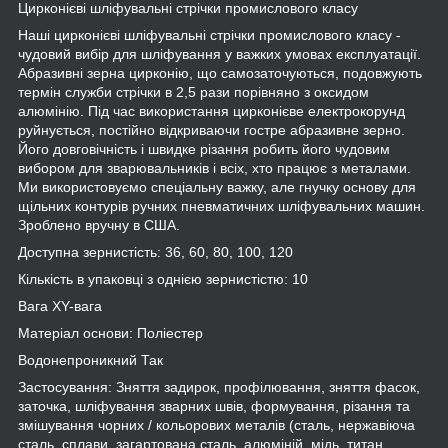
Цирконієві шліфувальні стрічки промислового класу
Наші цирконієві шліфувальні стрічки промислового класу -
чудовий вибір для шліфування у важких умовах експлуатації.
Абразивні зерна цирконію, що самозаточуються, подовжують
термін служби стрічки в 2,5 рази порівняно з оксидом
алюмінію. Під час використання цирконієве електрокорунд
руйнується, постійно відкриваючи гостре абразивне зерно.
Його довговічність і швидке різання робить його чудовим
вибором для зварювальників і всіх, хто працює з металами.
Ми використовуємо спеціальну важку, але гнучку основу для
щільних контурів ручних пневматичних шліфувальних машин.
Зроблено вручну в США.
Доступна зернистість: 36, 60, 80, 100, 120
Кількість в упаковці з однією зернистістю: 10
Вага XY-вага
Матеріал основи: Поліестер
Водонепроникний Так
Застосування: Зняття задирок, профілювання, зняття фасок,
заточка, шліфування зварних швів, формування, різання та
змішування чорних / кольорових металів (сталь, нержавіюча
сталь, сплави, загартована сталь, алюміній, мідь, титан,