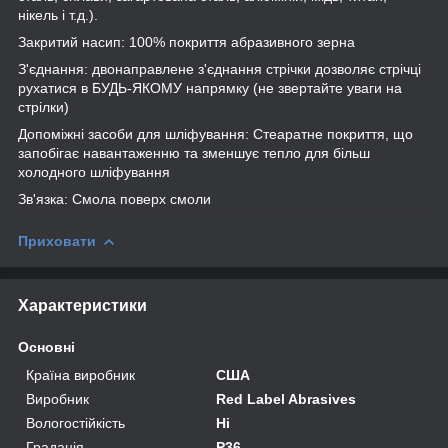
нікель і т.д.).
Закритий насип: 100% покриття абразивного зерна
З'єднання: двонаправлене з'єднання стрічки дозволяє стрічці
рухатися в БУДЬ-ЯКОМУ напрямку (не звертайте уваги на
стрілки)
Допоміжні засоби для шліфування: Стеаратне покриття, що
запобігає навантаженню та зменшує тепло для більш
холодного шліфування
Зв'язка: Смола поверх смоли
Приховати
Характеристики
Основні
Країна виробник
США
Виробник
Red Label Abrasives
Вологостійкість
Ні
Градація
Р36