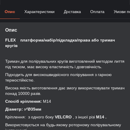
Опис
Характеристики
Доставка
Оплата
Умови п
Опис
FLEX платформа/набір/підкладка/права або тримач
кругів
Тримач для полірувальних кругів виготовлений методом лиття
під тиском, має високу еластичність і довговічність.
Підходить для високошвидкісного полірування з гарною
термостійкістю.
Висока якість виготовлення дає змогу використовувати тримач
понад 10000 разів.
Спосіб кріплення:
М14
Діаметр: ✅Ø35мм
Кріплення: з одного боку
VELCRO
, з іншої різі
М14 .
Використовується на будь-якому роторному полірувальному