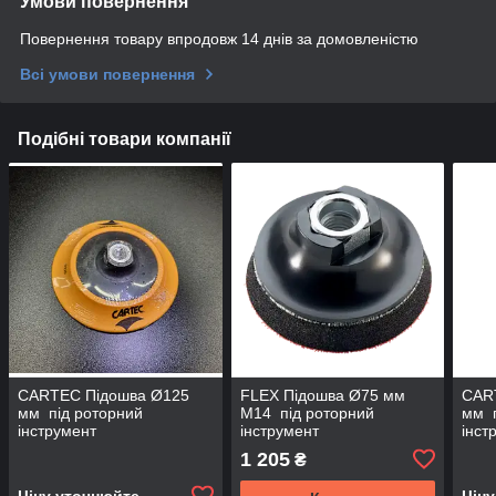
Умови повернення
Повернення товару впродовж 14 днів за домовленістю
Всі умови повернення
Подібні товари компанії
CARTEC Підошва Ø125
FLEX Підошва Ø75 мм
CAR
мм під роторний
М14 під роторний
мм п
інструмент
інструмент
інст
1 205
₴
Ціну уточнюйте
Цін