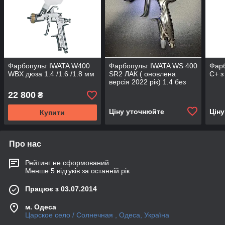
Фарбопульт IWATA W400
Фарбопульт IWATA WS 400
Фарб
WBX дюза 1.4 /1.6 /1.8 мм
SR2 ЛАК ( оновлена
C+ з
версія 2022 рік) 1.4 без
манометра
22 800
₴
Ціну уточнюйте
Цін
Купити
Про нас
Рейтинг не сформований
Менше 5 відгуків за останній рік
Працює з 03.07.2014
м. Одеса
Царское село / Солнечная , Одеса, Україна