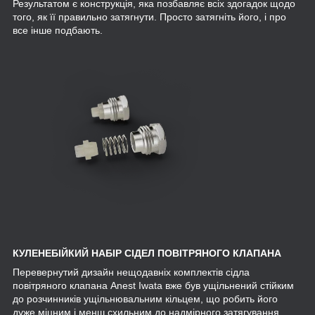
Результатом є конструкція, яка позбавляє всіх здогадок щодо
того, як її правильно затягнути. Просто затягніть його, і про
все інше подбають.
КУЛЕНЕБІЙКИЙ НАБІР СІДЕЛ ПОВІТРЯНОГО КЛАПАНА
Перевернутий дизайн нещодавніх комплектів сідла
повітряного клапана Anest Iwata вже був ущільнений стійким
до розчинників ущільнювальним кільцем, що робить його
дуже міцним і менш схильним до надмірного затягування.