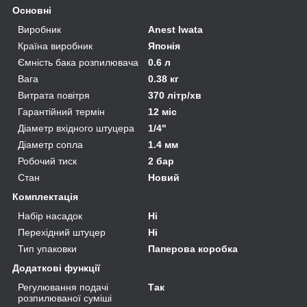
Основні
Виробник
Anest Iwata
Країна виробник
Японія
Ємність бака розпилювача
0.6 л
Вага
0.38 кг
Витрата повітря
370 літр/хв
Гарантійний термін
12 міс
Діаметр вхідного штуцера
1/4"
Діаметр сопла
1.4 мм
Робочий тиск
2 бар
Стан
Новий
Комплектація
Набір насадок
Ні
Перехідний штуцер
Ні
Тип упаковки
Паперова коробка
Додаткові функції
Регулювання подачі
Так
розпилюваної суміші