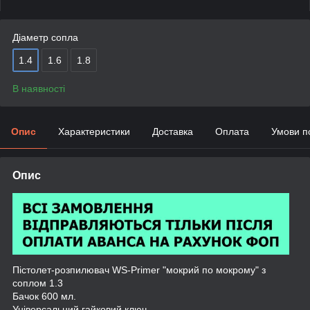
Діаметр сопла
1.4
1.6
1.8
В наявності
Опис
Характеристики
Доставка
Оплата
Умови п
Опис
Пістолет-розпилювач WS-Primer "мокрий по мокрому" з
соплом 1.3
Бачок 600 мл.
Універсальний гайковий ключ.