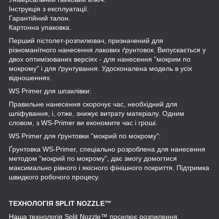
Інструкція з експлуатації.
Гарантійний талон.
Картонна упаковка.
Перший пістолет-розпилювач, призначений для
різноманітного нанесення лакових ґрунтовок. Випускається у
двох оптимізованих версіях - для нанесення "мокрим по
мокрому" і для ґрунтування. Удосконалена модель в усіх
відношеннях.
WS Primer для шпаклівки:
Правильне нанесення скорочує час, необхідний для
шліфування, і, отже, знижує витрату матеріалу. Одним
словом, з WS-Primer ви економите час і гроші.
WS Primer для ґрунтовки "мокрий по мокрому":
Ґрунтовка WS-Primer, спеціально розроблена для нанесення
методом "мокрий по мокрому", дає змогу домогтися
максимально рівного і якісного фінішного покриття. Підтримка
швидкого робочого процесу.
ТЕХНОЛОГІЯ SPLIT NOZZLE™
Наша технологія Split Nozzle™ посилює розпилення,