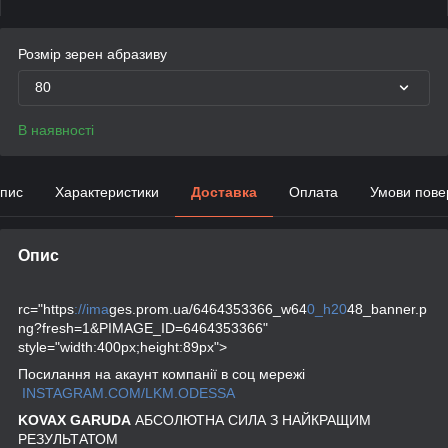
Розмір зерен абразиву
80
В наявності
пис
Характеристики
Доставка
Оплата
Умови пове
Опис
rc="https
://ima
ges.prom.ua/6464353366_w64
0_h20
48_banner.p
ng?fresh=1&PIMAGE_ID=6464353366"
style="width:400px;height:89px">
Посилання на акаунт компанії в соц мережі
INSTAGRAM.COM/LKM.ODESSA
KOVAX GARUDA
АБСОЛЮТНА СИЛА З НАЙКРАЩИМ
РЕЗУЛЬТАТОМ