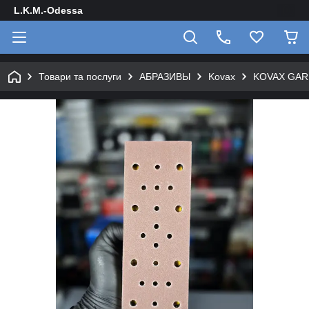
L.K.M.-Odessa
Товари та послуги
АБРАЗИВЫ
Kovax
KOVAX GARUD