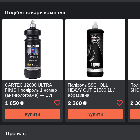
Подібні товари компанії
CARTEC 12000 ULTRA
Поліроль SSCHOLL
Пол
FINISH поліроль 1 номер
HEAVY CUT E1500 1L /
SHO
(антиголограма) — 1 л
абразивна
1 850
2 360
2 3
₴
₴
Купити
Купити
Про нас