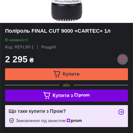
Поліроль FINAL CUT 9000 «CARTEC» 1л
В наявності
Код: REFL90-1
Роздріб
2 295
₴
Купити
або
Купити з
Що таке купити з Пром?
Замовлення під захистом