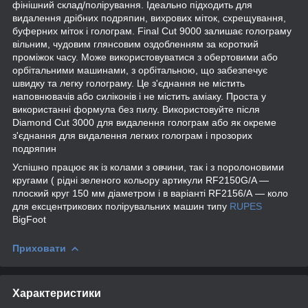
фінішний склад/полірування. Ідеально підходить для
видалення дрібних подряпин, вихрових міток, схрещування,
буферних міток і голограм. Final Cut 9000 залишає голограму
вільним, чудовим глянсовим оздобленням за короткий
проміжок часу. Може використовуватися з обертовими або
орбітальними машинами, з орбітальною, що забезпечує
швидку та легку голограму. Це з'єднання не містить
наповнювачів або силіконів і не містить аміаку. Проста у
використанні формула без пилу. Використовуйте після
Diamond Cut 3000 для видалення голограм або як окреме
з'єднання для видалення легких голограм і прозорих
подряпин
Успішно працює як із колами з овчини, так і з поролоновими
кругами ( рідні зеленого кольору артикули RF2150G/A —
плоский круг 150 мм діаметром і в варіанті RF2156/А — коло
для ексцентрикових полірувальних машин типу
RUPES
BigFoot
Приховати
Характеристики