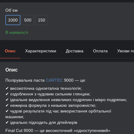
Об`єм
1000
500
150
В наявності
Опис
Характеристики
Доставка
Оплата
Умови п
Опис
Полірувальна паста
CARTEC
9000 — це:
✔ високоточна одноетапна технологія;
✔ оздоблення з чудовим сильним глянцем;
✔ ідеальне видалення невеликих подряпин і мікро подряпин;
✔ нежирна формула з низькою запорожністю;
✔ чудові результати під час використання орбітальної
машинки;
✔ ідеально підходить для дітейлерів
Final Cut 9000 — це високоточний «одноступеневий»