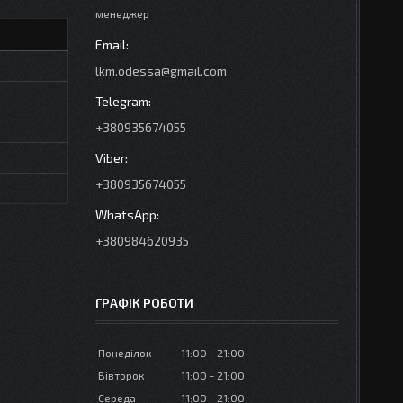
менеджер
lkm.odessa@gmail.com
+380935674055
+380935674055
+380984620935
ГРАФІК РОБОТИ
Понеділок
11:00
21:00
Вівторок
11:00
21:00
Середа
11:00
21:00