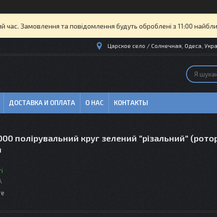
ий час. Замовлення та повідомлення будуть оброблені з 11:00 найбли
Царское село / Солнечная, Одеса, Укра
ДОСТАВКА И ОПЛАТА
О НАС
КОНТАКТЫ
00 полірувальний круг зелений "різальний" (рото
m
і
A
те