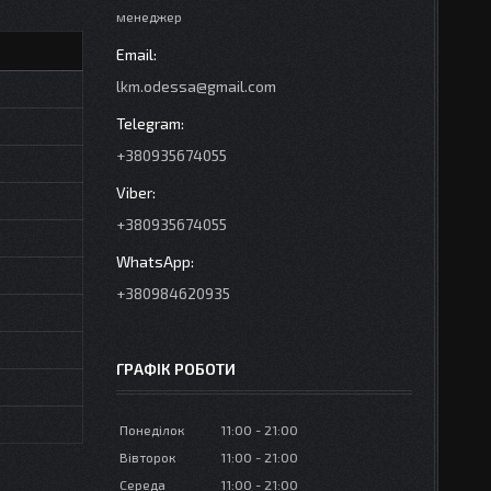
менеджер
lkm.odessa@gmail.com
+380935674055
+380935674055
+380984620935
ГРАФІК РОБОТИ
Понеділок
11:00
21:00
Вівторок
11:00
21:00
Середа
11:00
21:00