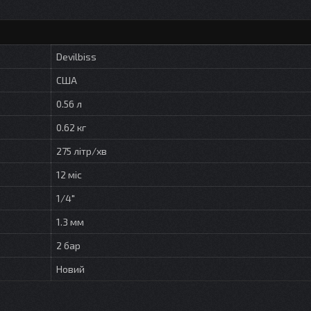
Devilbiss
США
0.56 л
0.62 кг
275 літр/хв
12 міс
1/4"
1.3 мм
2 бар
Новий