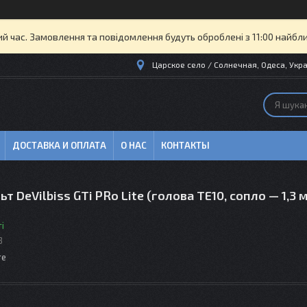
ий час. Замовлення та повідомлення будуть оброблені з 11:00 найбли
Царское село / Солнечная, Одеса, Укра
ДОСТАВКА И ОПЛАТА
О НАС
КОНТАКТЫ
т DeVilbiss GTi PRo Lite (голова TE10, сопло — 1,3 
і
3
те