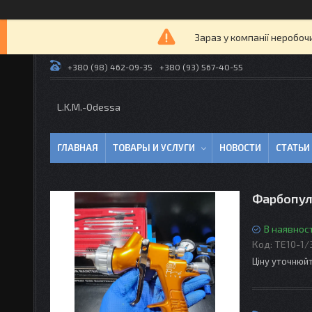
Зараз у компанії неробоч
+380 (98) 462-09-35
+380 (93) 567-40-55
L.K.M.-Odessa
ГЛАВНАЯ
ТОВАРЫ И УСЛУГИ
НОВОСТИ
СТАТЬИ
Фарбопуль
В наявност
Код:
TE10-1/
Ціну уточнюй