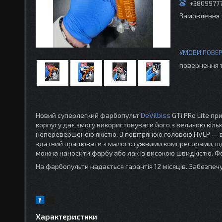
+3809977
Замовлення 
повернення 
Новий суперлегкий фарбопульт
DeVilbiss
GTi PRo Lite пр
корпусу дає змогу використовувати його з великою кількі
неперевершеною якістю. З повітряною головою HVLP — в
здатний працювати з малопотужними компресорами, що
можна наносити фарбу або лак із високою швидкістю. Фо
На фарбопульти надається гарантія 12 місяців. Забезпеч
Характеристики