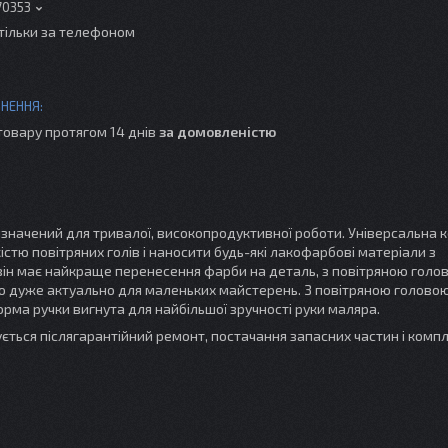
70353
тільки за телефоном
товару протягом 14 днів
за домовленістю
изначений для тривалої, високопродуктивної роботи. Універсальна 
стю повітряних голів і наносити будь-які лакофарбові матеріали з
ін має найкраще перенесення фарби на деталь, з повітряною голов
 дуже актуально для маленьких майстерень. З повітряною голово
рма ручки вигнута для найбільшої зручності руки маляра.
ується післягарантійний ремонт, постачання запасних частин і комп