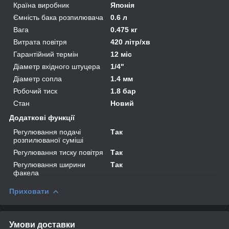
Країна виробник
Японія
Ємність бака розпилювача
0.6 л
Вага
0.475 кг
Витрата повітря
420 літр/хв
Гарантійний термін
12 міс
Діаметр вхідного штуцера
1/4"
Діаметр сопла
1.4 мм
Робочий тиск
1.8 бар
Стан
Новий
Додаткові функції
Регулювання подачі
Так
розпилюваної суміші
Регулювання тиску повітря
Так
Регулювання ширини
Так
факела
Приховати
Умови доставки