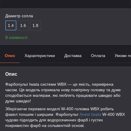
Діаметр сопла
1.4
1.6
1.8
В наявності
Опис
Характеристики
Доставка
Оплата
Умови п
Опис
Фарбопульт Iwata системи WBX — це якість, перевірена
часом. Ця модель отримала нову повітряну головку та дуже
сподобається малярам, які люблять працювати швидко або
дуже швидко!
Зберігаючи переваги моделі W-400 головка WBX робить
факел тоншим і ширшим. Фарбопульт
Anest Iwata
W-400 WBX
чудово підходить для водорозчинних фарб і густих
покривистих фарб на сольвентній основі.