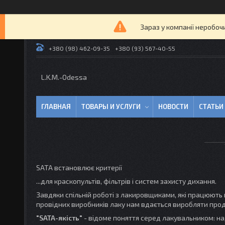
Зараз у компанії неробоч
+380 (98) 462-09-35
+380 (93) 567-40-55
L.K.M.-Odessa
ГЛАВНАЯ
ТОВАРЫ И УСЛУГИ
НОВОСТИ
СТАТЬИ
SATA встановлює критерії
...для краскопультів, фільтрів і систем захисту дихання.
Завдяки спільній роботі з лакировщиками, які працюють 
провідних виробників лаку нам вдається виробляти прод
"SATA-якість"
- відоме поняття серед лакувальником: наді