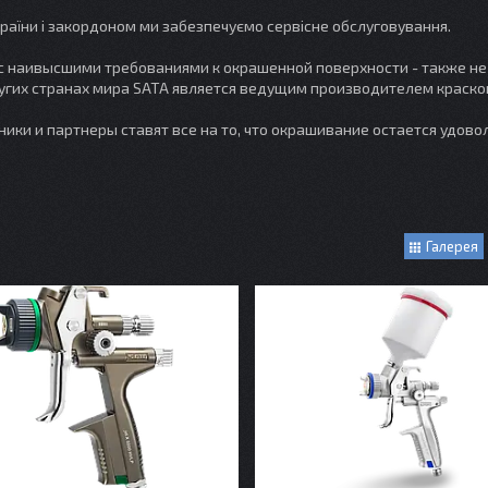
аїни і закордоном ми забезпечуємо сервісне обслуговування.
с наивысшими требованиями к окрашенной поверхности - также не
ругих странах мира SATA является ведущим производителем краско
ники и партнеры ставят все на то, что окрашивание остается удово
Галерея