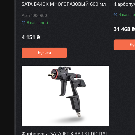
SATA БАЧОК МНОГОРАЗОВЫЙ 600 мл
Фарбопуль
В наявно
1004960
В наявності
31 468 ₴
4 151 ₴
Ку
Купити
Фарбопульт SATA JET X RP 1.3 I DIGITAL