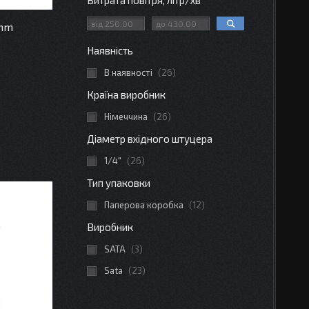
Витрата повітря, літр/хв
0mm
Наявність
В наявності
26
Країна виробник
Німеччина
26
Діаметр вхідного штуцера
1/4"
26
Тип упаковки
Паперова коробка
12
Виробник
SATA
3
Sata
23