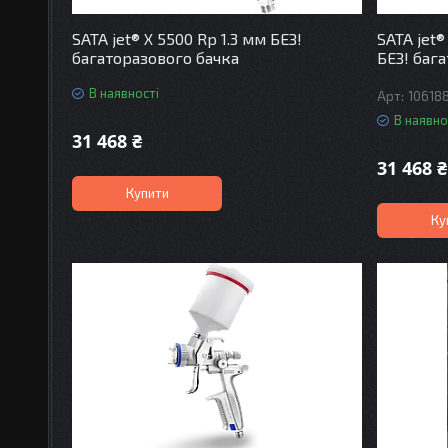
SATA jet® X 5500 Rp 1.3 мм БЕЗ!
SATA jet®
багаторазового бачка
БЕЗ! баг
В наявності
10618
В наявно
31 468 ₴
31 468 ₴
Купити
Ку