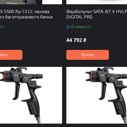
 X 5500 Rp 1.3 CC лакова
Фарбопульт SATA JET X HVLP 
без багаторазового бачка
DIGITAL PRO
сті
В наявності
44 792 ₴
пити
Купити