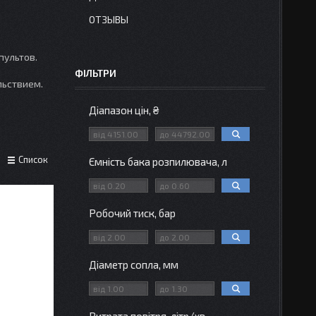
ОТЗЫВЫ
пультов.
ФІЛЬТРИ
льствием.
Діапазон цін, ₴
Список
Ємність бака розпилювача, л
Робочий тиск, бар
Діаметр сопла, мм