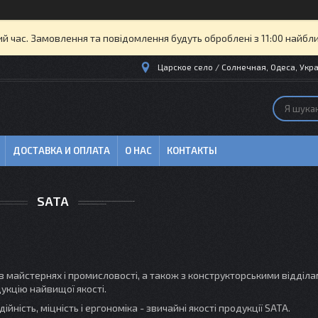
ий час. Замовлення та повідомлення будуть оброблені з 11:00 найбли
Царское село / Солнечная, Одеса, Укра
ДОСТАВКА И ОПЛАТА
О НАС
КОНТАКТЫ
SATA
в майстернях і промисловості, а також з конструкторськими відділ
укцію найвищої якості.
йність, міцність і ергономіка - звичайні якості продукції SATA.