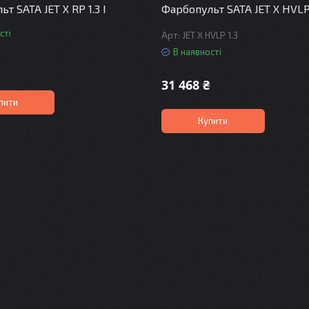
т SATA JET X RP 1.3 I
Фарбопульт SATA JET X HVLP 
сті
JET X HVLP 1.3
В наявності
31 468 ₴
пити
Купити