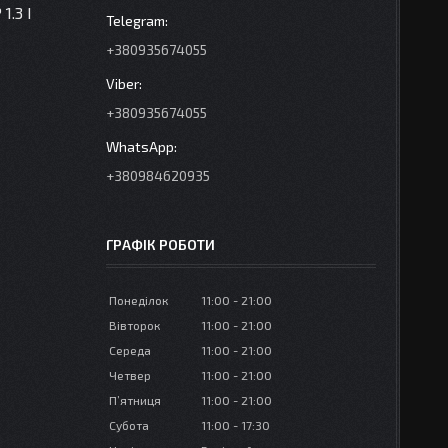
1.3 I
+380935674055
+380935674055
+380984620935
ГРАФІК РОБОТИ
Понеділок
11:00
21:00
Вівторок
11:00
21:00
Середа
11:00
21:00
Четвер
11:00
21:00
Пʼятниця
11:00
21:00
Субота
11:00
17:30