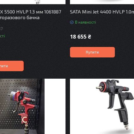
 X 5500 HVLP 1.3 мм 1061887
SATA Mini Jet 4400 HVLP 1.
аторазового бачка
В наявності
87
18 655 ₴
сті
Купити
пити